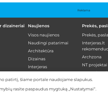
Reklama
r dizaineriai
Naujienos
Prekės, pas
Visos naujienos
Prekės, pasl
Naudingi patarimai
Interjeras.lt
rekomenduo
Architektūra
Archzona
Dizainas
NT projektai
Interjeras
Menas interj
NT rinka
mo patirtį, šiame portale naudojame slapukus.
Interviu
limybių rasite paspaudus mygtuką „Nustatymai“.
Įvykiai
Anonsas