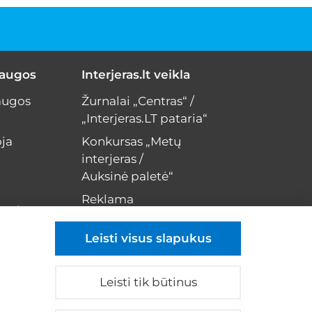
laugos
Interjeras.lt veikla
augos
Žurnalai „Centras“ /
„Interjeras.LT pataria“
ja
Konkursas „Metų
interjeras /
Auksinė paletė“
Reklama
erui
Kontaktai
Leisti visus slapukus
Leisti tik būtinus