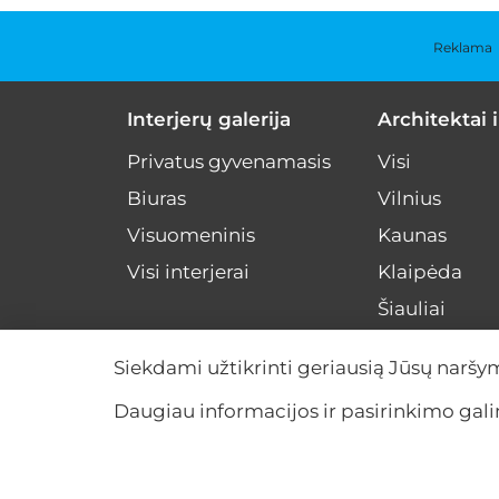
Reklama
Interjerų galerija
Architektai i
Privatus gyvenamasis
Visi
Biuras
Vilnius
Visuomeninis
Kaunas
Visi interjerai
Klaipėda
Šiauliai
Kiti miestai
Siekdami užtikrinti geriausią Jūsų naršy
Visa Lietuva
Daugiau informacijos ir pasirinkimo ga