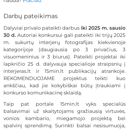
nauda?
Plačiau.
Darbų pateikimas
Dalyviai privalo pateikti darbus
iki 2025 m. sausio
30 d.
Autoriai konkursui gali pateikti iki trijų 2025
m. sukurtų interjerų fotografijas kiekvienoje
kategorijoje (daugiausia po 3 privačius, 3
visuomeninius ir 3 biurus). Pateikti projektai iki
lapkričio 25 d. dalyvauja specialioje straipsnių į
interjeras.lt ir 15min.lt publikacijų atrankoje.
REKOMENDUOJAME projektus teikti kuo
ankščiau, kad jie kokybiškai būtų įtraukiami į
konkurso komunikacinę sklaidą.
Taip pat portale 15min.lt vyks specialūs
balsavimai už skaitytojams gražiausią virtuvės,
vonios kambario, miegamojo projektą bei
spalvinį sprendimą. Surinkti balsai nesisumuoja,