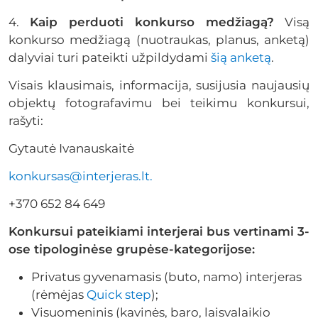
4.
Kaip perduoti konkurso medžiagą?
Visą
konkurso medžiagą (nuotraukas, planus, anketą)
dalyviai turi pateikti užpildydami
šią anketą
.
Visais klausimais, informacija, susijusia naujausių
objektų fotografavimu bei teikimu konkursui,
rašyti:
Gytautė Ivanauskaitė
konkursas@interjeras.lt.
+370 652 84 649
Konkursui pateikiami interjerai bus vertinami 3-
ose tipologinėse grupėse-kategorijose:
Privatus gyvenamasis (buto, namo) interjeras
(rėmėjas
Quick step
);
Visuomeninis (kavinės, baro, laisvalaikio