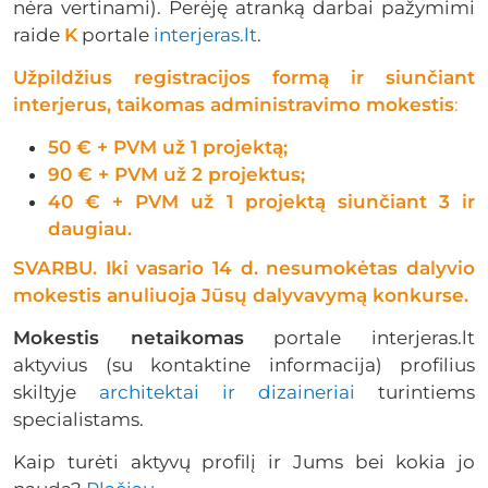
nėra vertinami). Perėję atranką darbai pažymimi
raide
K
portale
interjeras.lt
.
Užpildžius registracijos formą ir siunčiant
interjerus, taikomas administravimo mokestis
:
50 € + PVM už 1 projektą;
90 € + PVM už 2 projektus;
40 € + PVM už
1 projektą siunčiant 3 ir
daugiau.
SVARBU. Iki vasario 14 d. nesumokėtas dalyvio
mokestis anuliuoja Jūsų dalyvavymą konkurse.
Mokestis netaikomas
portale interjeras.lt
aktyvius (su kontaktine informacija) profilius
skiltyje
architektai ir dizaineriai
turintiems
specialistams.
Kaip turėti aktyvų profilį ir Jums bei kokia jo