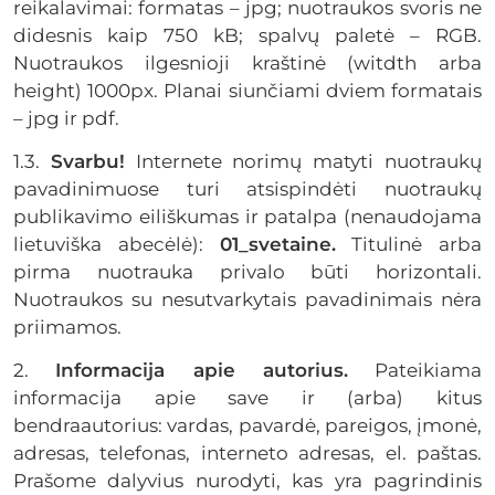
reikalavimai: formatas – jpg; nuotraukos svoris ne
didesnis kaip 750 kB; spalvų paletė – RGB.
Nuotraukos ilgesnioji kraštinė (witdth arba
height) 1000px. Planai siunčiami dviem formatais
– jpg ir pdf.
1.3.
Svarbu!
Internete norimų matyti nuotraukų
pavadinimuose turi atsispindėti nuotraukų
publikavimo eiliškumas ir patalpa (nenaudojama
lietuviška abecėlė):
01_svetaine.
Titulinė arba
pirma nuotrauka privalo būti horizontali.
Nuotraukos su nesutvarkytais pavadinimais nėra
priimamos.
2.
Informacija apie autorius.
Pateikiama
informacija apie save ir (arba) kitus
bendraautorius: vardas, pavardė, pareigos, įmonė,
adresas, telefonas, interneto adresas, el. paštas.
Prašome dalyvius nurodyti, kas yra pagrindinis