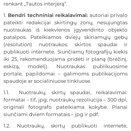
renkant „Tautos interjerą“.
1.
Bendri techniniai reikalavimai:
autoriai privalo
pateikti redakcijai skirtingų zonų, nesujungtas
nuotraukas iš kiekvienos įgyvendinto objekto
patalpos. Pateikiamos dviejų skiriamųjų gebų
(
resolution
) nuotraukos: skirtos spaudai ir
publikuoti internete. Siunčiamų fotografijų kiekis
iki 25, rekomenduojama pridėti ir planą (brėžinį,
eskizą, modelį). Nuotraukas publikuosime
portale, papildomai – galimoms publikacijoms
spaudoje ar socialiniuose tinkluose.
1.1. Nuotraukų, skirtų spaudai, reikalavimai:
formatai – tif, jpg; nuotraukų rezoliucija – 300 dpi,
originali fotografo pateikiama kokybė. Planai
siunčiami dviem formatais – jpg ir pdf.
1.2. Nuotraukų, skirtų publikuoti internete,