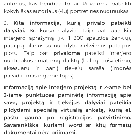
autorius, kas bendraautoriai. Privaloma pateikti
kokybiškas autoriaus (-ių) portretines nuotraukas.
3.
Kita informacija, kurią privalo pateikti
dalyviai.
Konkurso dalyviai taip pat pateikia
interjero aprašymą (iki 1 800 spaudos ženklų),
patalpų planus su nurodytu kiekvienos patalpos
plotu. Taip pat
privaloma
pateikti interjero
nuotraukose matomų daiktų (baldų, apšvietimo,
aksesuarų ir pan.) tiekėjų sąrašą (įmonės
pavadinimas ir gamintojas).
Informaciją apie interjero projektą ir 2-ame bei
3-iame punktuose paminėtą informaciją apie
save, projektą ir tiekėjus dalyviai pateikia
pildydami specialią virtualią anketą, kurią el.
paštu gauna po registracijos patvirtinimo.
Savarankiškai kuriami
word
ar kitų formatų
dokumentai nėra priimami.