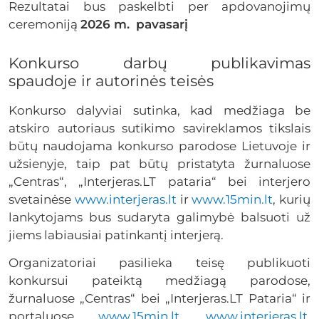
Rezultatai bus paskelbti per apdovanojimų
ceremoniją
2026 m.
pavasarį
Konkurso darbų publikavimas
spaudoje ir autorinės teisės
Konkurso dalyviai sutinka, kad medžiaga be
atskiro autoriaus sutikimo savireklamos tikslais
būtų naudojama konkurso parodose Lietuvoje ir
užsienyje, taip pat būtų pristatyta žurnaluose
„Centras“, „Interjeras.LT pataria“ bei interjero
svetainėse
www.interjeras.lt
ir
www.15min.lt
, kurių
lankytojams bus sudaryta galimybė balsuoti už
jiems labiausiai patinkantį interjerą.
Organizatoriai pasilieka teisę publikuoti
konkursui pateiktą medžiagą parodose,
žurnaluose „Centras“ bei „Interjeras.LT Pataria“ ir
portaluose
www.15min.lt
,
www.interjeras.lt
,