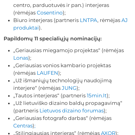
centro, parduotuvės ir pan.) interjeras
(rėmėjas
Cosentino
);
Biuro interjeras (partneris
LNTPA
, rėmėjas
AJ
produktai
).
Papildomų 11 specialiųjų nominacijų:
„Geriausias miegamojo projektas“ (rėmėjas
Lonas
);
„Geriausias vonios kambario projektas
(rėmėjas
LAUFEN
);
„Už išmaniųjų technologijų naudojimą
interjere“ (rėmėjas
JUNG
);
„Tautos interjeras“ (partneris
15min.lt
);
„Už lietuviško dizaino baldų propagavimą“
(partneris
Lietuvos dizaino forumas
);
„Geriausias fotografo darbas“ (rėmėjas
Centras
)
;
„Stilingiausias interjeras“ (rėmėjas
AXOR
);