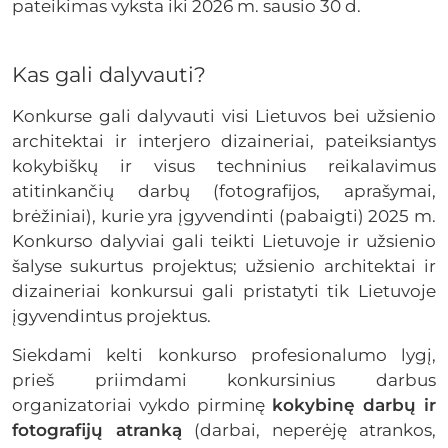
pateikimas vyksta iki 2026 m. sausio 30 d.
Kas gali dalyvauti?
Konkurse gali dalyvauti visi Lietuvos bei užsienio
architektai ir interjero dizaineriai, pateiksiantys
kokybiškų ir visus techninius reikalavimus
atitinkančių darbų (fotografijos, aprašymai,
brėžiniai), kurie yra įgyvendinti (pabaigti) 2025 m.
Konkurso dalyviai gali teikti Lietuvoje ir užsienio
šalyse sukurtus projektus; užsienio architektai ir
dizaineriai konkursui gali pristatyti tik Lietuvoje
įgyvendintus projektus.
Siekdami kelti konkurso profesionalumo lygį,
prieš priimdami konkursinius darbus
organizatoriai vykdo pirminę
kokybinę darbų ir
fotografijų atranką
(darbai, neperėję atrankos,