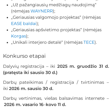
„Už pažangiausių medžiagų naudojimą“
(rėmėjas
WAYNERR
);
„Geriausias valgomojo projektas“ (rėmėjas
EASE baldai
);
„Geriausias apšvietimo projektas“ (rėmėjas
Korgas
);
„Unikali interjero detalė“ (rėmėjas
TECE
).
Konkurso etapai
Dalyvių registracija – iki
2025 m. gruodžio 31 d.
(pratęsta iki sausio 30 d.)
Darbų pateikimas / registracija / tvirtinimas –
iki
2026 m. sausio 30 d.
Darbų vertinimas, viešas balsavimas internete –
2026 m. vasario 16
–
kovo 11 d.