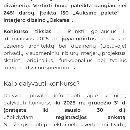
dizainerių. Vertinti buvo pateikta daugiau nei
2451 darbų. Įteikta 150 „Auksinė paletė“ –
interjero dizaino „Oskaras“.
Konkurso tikslas
– išrinkti geriausius ir
įdomiausius 2025 m.
įgyvendintus
Lietuvos ir
užsienio architektų bei dizainerių (Lietuvoje)
privačių, visuomeninių ir biurų interjerų projektus,
skatinti originalius, funkcionalius bei tvarius
interjero dizaino sprendimus.
Kaip dalyvauti konkurse?
Dalyviai privalo informuoti apie ketinimą
dalyvauti konkurse
iki 2025 m. gruodžio 31 d.
(pratęsta iki sausio 30 d.)
,
užpildydami
registracijos anketą
.
Neužregistruoti projektai nebus vertinami. Darbų