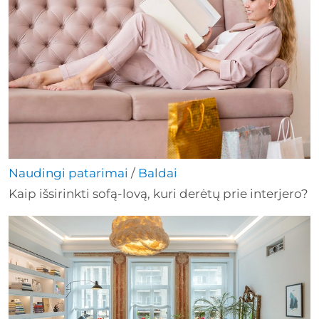
Naudingi patarimai
/
Baldai
Kaip išsirinkti sofą-lovą, kuri derėtų prie interjero?