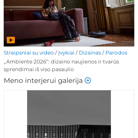
Straipsniai su video
/
Įvykiai
/
Dizainas
/
Parodos
„Ambiente 2026“: dizaino naujienos ir tvarūs
sprendimai iš viso pasaulio
Meno interjerui galerija