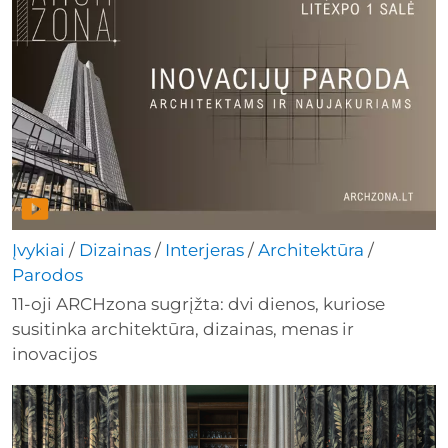
Įvykiai
/
Dizainas
/
Interjeras
/
Architektūra
/
Parodos
11-oji ARCHzona sugrįžta: dvi dienos, kuriose
susitinka architektūra, dizainas, menas ir
inovacijos