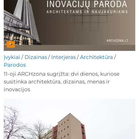
Įvykiai
/
Dizainas
/
Interjeras
/
Architektūra
/
Parodos
11-oji ARCHzona sugrįžta: dvi dienos, kuriose
susitinka architektūra, dizainas, menas ir
inovacijos