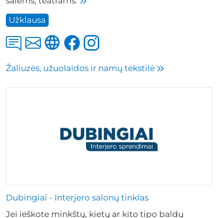
salėms, teatrams.
Užklausa
Žaliuzės, užuolaidos ir namų tekstilė
Dubingiai - Interjero salonų tinklas
Jei ieškote minkštų, kietų ar kito tipo baldų