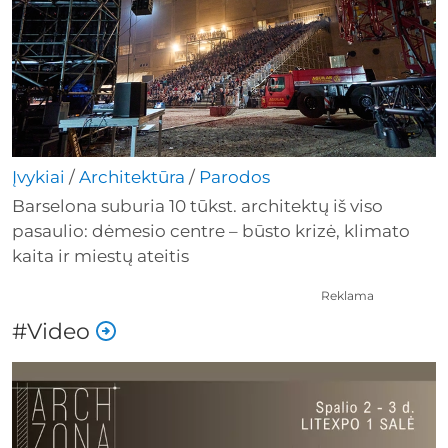
Įvykiai
/
Architektūra
/
Parodos
Barselona suburia 10 tūkst. architektų iš viso
pasaulio: dėmesio centre – būsto krizė, klimato
kaita ir miestų ateitis
Reklama
#Video