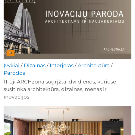
Įvykiai
/
Dizainas
/
Interjeras
/
Architektūra
/
Parodos
11-oji ARCHzona sugrįžta: dvi dienos, kuriose
susitinka architektūra, dizainas, menas ir
inovacijos