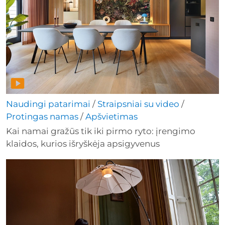
Naudingi patarimai
/
Straipsniai su video
/
Protingas namas
/
Apšvietimas
Kai namai gražūs tik iki pirmo ryto: įrengimo
klaidos, kurios išryškėja apsigyvenus