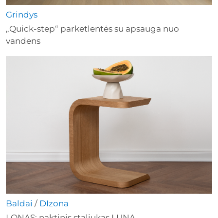
Grindys
„Quick-step“ parketlentės su apsauga nuo
vandens
Baldai
/
DIzona
LONAS: naktinis staliukas LUNA