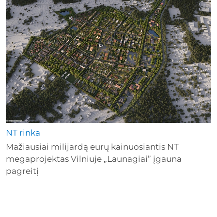
NT rinka
Mažiausiai milijardą eurų kainuosiantis NT
megaprojektas Vilniuje „Launagiai” įgauna
pagreitį