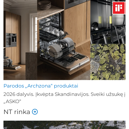
Parodos „Archzona“ produktai
2026 dalyvis. Įkvėpta Skandinavijos. Sveiki užsukę į
„ASKO“
NT rinka