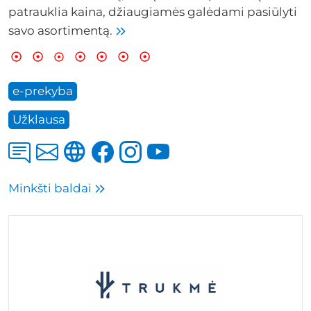
patrauklia kaina, džiaugiamės galėdami pasiūlyti
savo asortimentą.
e-prekyba
Užklausa
Minkšti baldai