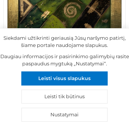
Siekdami užtikrinti geriausią Jūsų naršymo patirtį,
šiame portale naudojame slapukus.
Emalis Paveikslas 2025 Nr. 208
Daugiau informacijos ir pasirinkimo galimybių rasite
Dina Dubina
paspaudus mygtuką „Nustatymai“.
Leisti visus slapukus
Leisti tik būtinus
Nustatymai