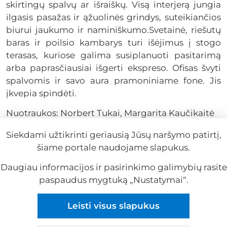
skirtingų spalvų ar išraiškų. Visą interjerą jungia
ilgasis pasažas ir ąžuolinės grindys, suteikiančios
biurui jaukumo ir naminiškumo.Svetainė, riešutų
baras ir poilsio kambarys turi išėjimus į stogo
terasas, kuriose galima susiplanuoti pasitarimą
arba paprasčiausiai išgerti ekspreso. Ofisas švyti
spalvomis ir savo aura pramoniniame fone. Jis
įkvepia spindėti.
Nuotraukos: Norbert Tukai, Margarita Kaučikaitė
Siekdami užtikrinti geriausią Jūsų naršymo patirtį,
šiame portale naudojame slapukus.
Daugiau informacijos ir pasirinkimo galimybių rasite
paspaudus mygtuką „Nustatymai“.
Reklama
Leisti visus slapukus
Reklama