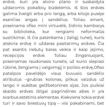
erdvė, kuri yra atviro plano ir suskaidyta
uždaromis pokalbių būdelėmis. Iš šios erdvės
galima žvelgti arba pro langą, arba kitoje pusėje
esančias angas į sandėlius. Toliau einant,
praeinama ofiso mini virtuvėlė, židinio kambarys
su biblioteka, kur rengiami neformalūs
susitikimai. Iš čia patenkama į žaliąjį tunelį, kuris
atskiria erdvę ir uždaras pasitarimų erdves. Čia
pat esantis riešutų baras veikia ir kaip įėjimo,
recepcijos erdvė. Toliau žingsniuojant,
praeinamas raudonasis tunelis, už kurio slepiasi
rūbinė, žengiama į valgomąjį ir poilsio erdvę.Ofiso
patalpos paveldėjo visus buvusio sandėlio
atributus –grubias kolonas, pilkus vaizdus už
lango ir aukštas gelžbetonines sijas. Jos puikiai
skaido erdves išilgai pagrindinės ašies ir yra
svarbus estetinis elementas. Kiekviena tokia erdvė
turi ir savo šviestuvų tipą – visi pakabinami, bet