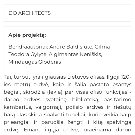
DO ARCHITECTS
Apie projektą:
Bendraautoriai: Andrė Baldišiūtė, Gilma
Teodora Gylytė, Algimantas Neniškis,
Mindaugas Glodenis
Tai, turbūt, yra ilgiausias Lietuvos ofisas. Ilgoji 120-
ies metrų erdvė, kaip ir šalia pastato esantys
bėgiai, skrodžia (lekia) per visas ofiso funkcijas -
darbo erdves, svetainę, biblioteką, pasitarimo
kambarius, valgomąjį, poilsio erdves ir riešutų
barą. Jas skiria spalvoti tuneliai, kurie veikia kaip
prieangiai ir paruošia žengti į kitą spalvingą
erdvę. Einant ilgąja erdve, praeinama darbo