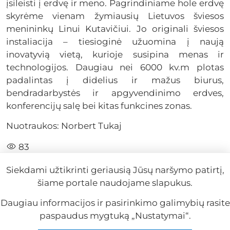
įsileisti į erdvę ir meno. Pagrindiniame hole erdvę
skyrėme vienam žymiausių Lietuvos šviesos
menininkų Linui Kutavičiui. Jo originali šviesos
instaliacija – tiesioginė užuomina į naują
inovatyvią vietą, kurioje susipina menas ir
technologijos. Daugiau nei 6000 kv.m plotas
padalintas į didelius ir mažus biurus,
bendradarbystės ir apgyvendinimo erdves,
konferencijų salę bei kitas funkcines zonas.
Nuotraukos: Norbert Tukaj
83
Siekdami užtikrinti geriausią Jūsų naršymo patirtį,
šiame portale naudojame slapukus.
Daugiau informacijos ir pasirinkimo galimybių rasite
paspaudus mygtuką „Nustatymai“.
Reklama