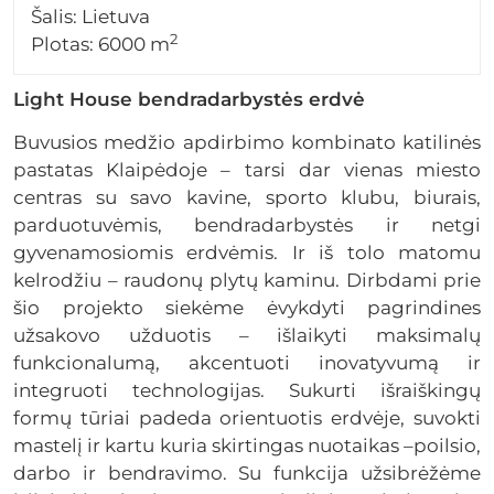
Šalis: Lietuva
2
Plotas: 6000 m
Light House bendradarbystės erdvė
Buvusios medžio apdirbimo kombinato katilinės
pastatas Klaipėdoje – tarsi dar vienas miesto
centras su savo kavine, sporto klubu, biurais,
parduotuvėmis, bendradarbystės ir netgi
gyvenamosiomis erdvėmis. Ir iš tolo matomu
kelrodžiu – raudonų plytų kaminu. Dirbdami prie
šio projekto siekėme ėvykdyti pagrindines
užsakovo užduotis – išlaikyti maksimalų
funkcionalumą, akcentuoti inovatyvumą ir
integruoti technologijas. Sukurti išraiškingų
formų tūriai padeda orientuotis erdvėje, suvokti
mastelį ir kartu kuria skirtingas nuotaikas –poilsio,
darbo ir bendravimo. Su funkcija užsibrėžėme