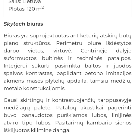
Šalis: Lietuva
2
Plotas:
120 m
Skytech
biuras
Biuras yra suprojektuotas ant keturių atskirų butų
plano struktūros. Perimetru biure išdėstytos
darbo vietos, virtuvė. Centrinėje dalyje
suformuotos buitinės ir techninės patalpos.
Interjerui sūkurti pasirinkta baltos ir juodos
spalvos kontrastas, papildant betono imitacijos
akmens masės plytelių apdaila, tamsiu medžiu,
metalo konstrukcijomis.
Gausi skirtingų ir kontrastuojančių tarppusavyje
medžiagų paletė. Patalpų akustikai pagerinti
buvo panaudotos purškiamos lubos, linijinės
atviro tipo lubos. Pasitarimų kambario sienos
išklijuotos kilimine danga.