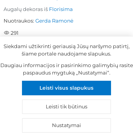
Augalų dekoras iš
Florisima
Nuotraukos:
Gerda Ramonė
291
Siekdami užtikrinti geriausią Jūsų naršymo patirtį,
šiame portale naudojame slapukus.
Daugiau informacijos ir pasirinkimo galimybių rasite
paspaudus mygtuką „Nustatymai“.
Reklama
Leisti visus slapukus
Reklama
Leisti tik būtinus
© 2026 visos teisės saugomos
Apie mus
|
Kontaktai
|
Privatumo politika
|
Nustatymai
Slapukų nustatymai
|
Reklama