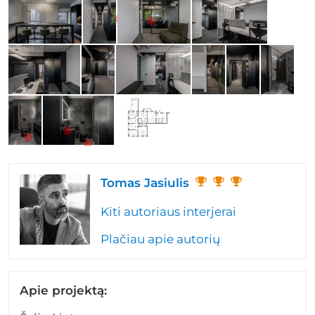
Tomas Jasiulis
Kiti autoriaus interjerai
Plačiau apie autorių
Apie projektą: