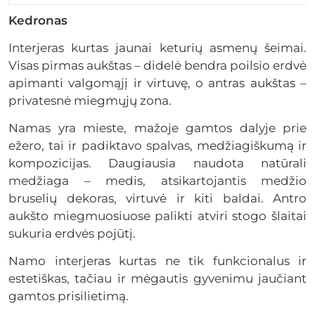
Kedronas
Interjeras kurtas jaunai keturių asmenų šeimai.
Visas pirmas aukštas – didelė bendra poilsio erdvė
apimanti valgomąjį ir virtuvę, o antras aukštas –
privatesnė miegmųjų zona.
Namas yra mieste, mažoje gamtos dalyje prie
ežero, tai ir padiktavo spalvas, medžiagiškumą ir
kompozicijas. Daugiausia naudota natūrali
medžiaga – medis, atsikartojantis medžio
bruselių dekoras, virtuvė ir kiti baldai. Antro
aukšto miegmuosiuose palikti atviri stogo šlaitai
sukuria erdvės pojūtį.
Namo interjeras kurtas ne tik funkcionalus ir
estetiškas, tačiau ir mėgautis gyvenimu jaučiant
gamtos prisilietimą.