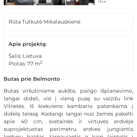
Rūta Tutkutė Mikalauskienė
Apie projektą:
Šalis: Lietuva
2
Plotas: 77 m
Butas prie Belmonto
Butas viršutiniame aukšte, pailgo išplanavimo,
langai dideli, visi į vieną pusę su vaizdu link
Vilnelės. Iš kiekvieno kambario patenkama į
didelę terasą. Kadangi langai nuo žemės pakelti
apie 40 cm, svetainės ir virtuvės erdvėje
suprojektuotas perimetru erdves jungiantis
lentynų baldas, tarnaujantis ir kaip laiptelis į