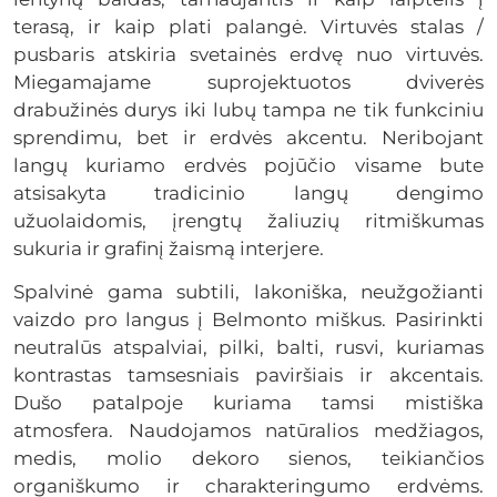
terasą, ir kaip plati palangė. Virtuvės stalas /
pusbaris atskiria svetainės erdvę nuo virtuvės.
Miegamajame suprojektuotos dviverės
drabužinės durys iki lubų tampa ne tik funkciniu
sprendimu, bet ir erdvės akcentu. Neribojant
langų kuriamo erdvės pojūčio visame bute
atsisakyta tradicinio langų dengimo
užuolaidomis, įrengtų žaliuzių ritmiškumas
sukuria ir grafinį žaismą interjere.
Spalvinė gama subtili, lakoniška, neužgožianti
vaizdo pro langus į Belmonto miškus. Pasirinkti
neutralūs atspalviai, pilki, balti, rusvi, kuriamas
kontrastas tamsesniais paviršiais ir akcentais.
Dušo patalpoje kuriama tamsi mistiška
atmosfera. Naudojamos natūralios medžiagos,
medis, molio dekoro sienos, teikiančios
organiškumo ir charakteringumo erdvėms.