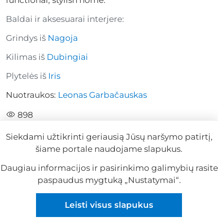
Baldai ir aksesuarai interjere:
Grindys iš
Nagoja
Kilimas iš
Dubingiai
Plytelės iš
Iris
Nuotraukos:
Leonas Garbačauskas
898
Siekdami užtikrinti geriausią Jūsų naršymo patirtį,
šiame portale naudojame slapukus.
Daugiau informacijos ir pasirinkimo galimybių rasite
paspaudus mygtuką „Nustatymai“.
Reklama
Leisti visus slapukus
Reklama