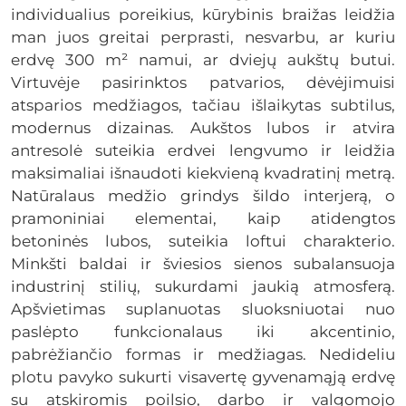
individualius poreikius, kūrybinis braižas leidžia
man juos greitai perprasti, nesvarbu, ar kuriu
erdvę 300 m² namui, ar dviejų aukštų butui.
Virtuvėje pasirinktos patvarios, dėvėjimuisi
atsparios medžiagos, tačiau išlaikytas subtilus,
modernus dizainas. Aukštos lubos ir atvira
antresolė suteikia erdvei lengvumo ir leidžia
maksimaliai išnaudoti kiekvieną kvadratinį metrą.
Natūralaus medžio grindys šildo interjerą, o
pramoniniai elementai, kaip atidengtos
betoninės lubos, suteikia loftui charakterio.
Minkšti baldai ir šviesios sienos subalansuoja
industrinį stilių, sukurdami jaukią atmosferą.
Apšvietimas suplanuotas sluoksniuotai nuo
paslėpto funkcionalaus iki akcentinio,
pabrėžiančio formas ir medžiagas. Nedideliu
plotu pavyko sukurti visavertę gyvenamąją erdvę
su atskiromis poilsio, darbo ir valgomojo