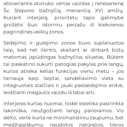
atsiveriantis atviruko vertas vaizdas į renesansinę
Šv. Stepono bažnyčią, menančią XVI amžių.
Kuriant interjerą, prioritetu tapo galimybė
grožėtis šiuo istoriniu peizažu iš kiekvienos
pagrindinės veiklų zonos.
Sėdėjimo ir gulėjimo zonos buvo suplanuotos
taip, kad net ilsintis, skaitant ar dirbant būtų
matomas įspūdingas bažnyčios siluetas. Būtent
tai paskatino sukurti patogias pakylas prie langų,
kurios atlieka kelias funkcijas vienu metu – jos
tarnauja kaip laiptai, sandėliavimo vieta su
integruotais stalčiais ir jauki pasisėdėjimo erdvė,
leidžianti mėgautis vaizdu iš labai arti.
Interjeras kurtas nuomai, todėl estetika pasirinkta
lakoniška, neužgožianti langų panoramos. Vis
dėlto, vertė kurta ne minimalistiniu taupumu, bet
medžiagiškumu: naudotos natūralios, tikros