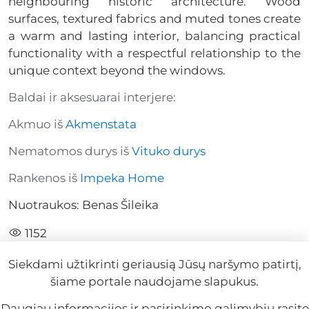
neighbouring historic architecture. Wood
surfaces, textured fabrics and muted tones create
a warm and lasting interior, balancing practical
functionality with a respectful relationship to the
unique context beyond the windows.
Baldai ir aksesuarai interjere:
Akmuo iš
Akmenstata
Nematomos durys iš
Vituko durys
Rankenos iš
Impeka Home
Nuotraukos: Benas Šileika
1152
Siekdami užtikrinti geriausią Jūsų naršymo patirtį,
šiame portale naudojame slapukus.
Daugiau informacijos ir pasirinkimo galimybių rasite