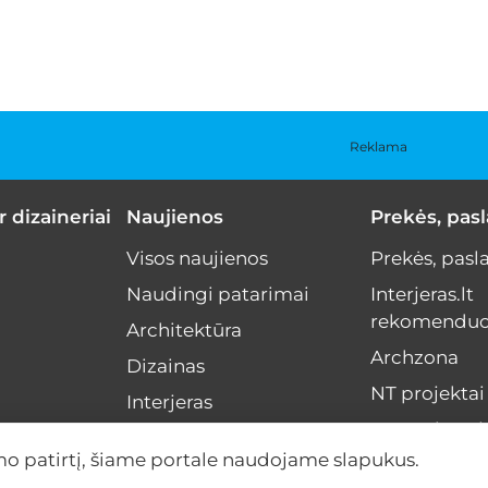
Reklama
r dizaineriai
Naujienos
Prekės, pas
Visos naujienos
Prekės, pasl
Naudingi patarimai
Interjeras.lt
rekomenduo
Architektūra
Archzona
Dizainas
NT projektai
Interjeras
Menas interj
NT rinka
mo patirtį, šiame portale naudojame slapukus.
Interviu