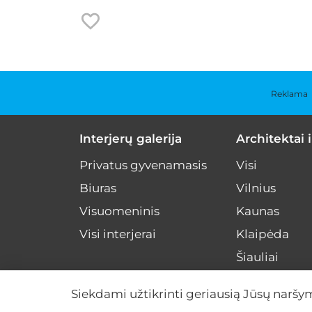
Reklama
Interjerų galerija
Architektai i
Privatus gyvenamasis
Visi
Biuras
Vilnius
Visuomeninis
Kaunas
Visi interjerai
Klaipėda
Šiauliai
Kiti miestai
Siekdami užtikrinti geriausią Jūsų naršy
Visa Lietuva