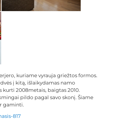
rjero, kuriame vyrauja griežtos formos.
rdvės į kitą, išlaikydamas namo
as kurti 2008metais, baigtas 2010.
ėkmingai pildo pagal savo skonį. Šiame
ir gaminti.
masis-817