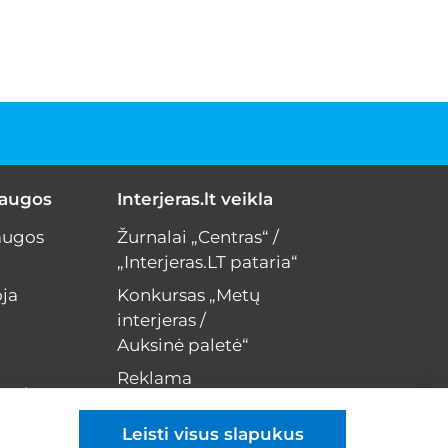
laugos
Interjeras.lt veikla
augos
Žurnalai „Centras“ /
„Interjeras.LT pataria“
ja
Konkursas „Metų
interjeras /
Auksinė paletė“
Reklama
erui
Kontaktai
Leisti visus slapukus