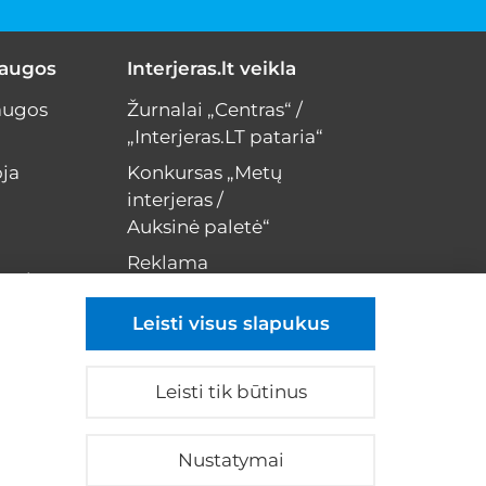
laugos
Interjeras.lt veikla
augos
Žurnalai „Centras“ /
„Interjeras.LT pataria“
ja
Konkursas „Metų
interjeras /
Auksinė paletė“
Reklama
erui
Kontaktai
Leisti visus slapukus
Leisti tik būtinus
rivatumo politika
|
Slapukų nustatymai
|
Nustatymai
Reklama