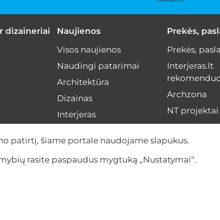
r dizaineriai
Naujienos
Prekės, pas
Visos naujienos
Prekės, pasl
Naudingi patarimai
Interjeras.lt
rekomenduo
Architektūra
Archzona
Dizainas
NT projektai
Interjeras
Menas interj
NT rinka
mo patirtį, šiame portale naudojame slapukus.
Interviu
limybių rasite paspaudus mygtuką „Nustatymai“.
Įvykiai
Anonsas
Apie mus
|
Kontaktai
|
P