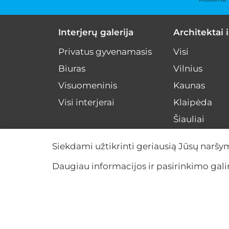
Interjerų galerija
Architektai i
Privatus gyvenamasis
Visi
Biuras
Vilnius
Visuomeninis
Kaunas
Visi interjerai
Klaipėda
Šiauliai
Kiti miestai
Siekdami užtikrinti geriausią Jūsų naršy
Visa Lietuva
Daugiau informacijos ir pasirinkimo ga
© 2026 visos teisės saugomos