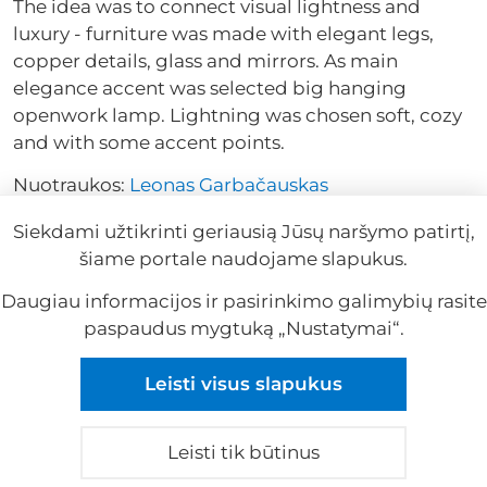
The idea was to connect visual lightness and
luxury - furniture was made with elegant legs,
copper details, glass and mirrors. As main
elegance accent was selected big hanging
openwork lamp. Lightning was chosen soft, cozy
and with some accent points.
Nuotraukos:
Leonas Garbačauskas
Siekdami užtikrinti geriausią Jūsų naršymo patirtį,
šiame portale naudojame slapukus.
Daugiau informacijos ir pasirinkimo galimybių rasite
paspaudus mygtuką „Nustatymai“.
Reklama
Leisti visus slapukus
Reklama
Leisti tik būtinus
© 2026 visos teisės saugomos