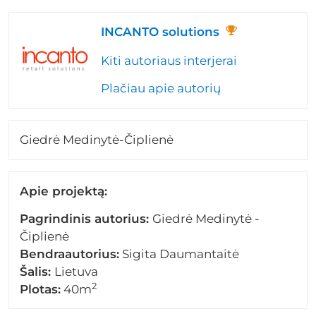
INCANTO solutions
Kiti autoriaus interjerai
Plačiau apie autorių
Giedrė Medinytė-Čiplienė
Apie projektą:
Pagrindinis autorius:
Giedrė Medinytė -
Čiplienė
Bendraautorius:
Sigita Daumantaitė
Šalis:
Lietuva
2
Plotas:
40m