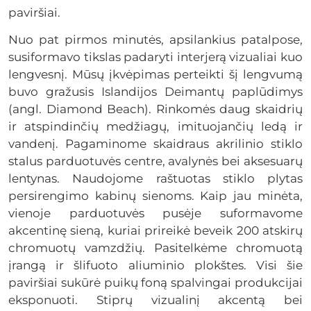
paviršiai.
Nuo pat pirmos minutės, apsilankius patalpose,
susiformavo tikslas padaryti interjerą vizualiai kuo
lengvesnį. Mūsų įkvėpimas perteikti šį lengvumą
buvo gražusis Islandijos Deimantų paplūdimys
(angl. Diamond Beach). Rinkomės daug skaidrių
ir atspindinčių medžiagų, imituojančių ledą ir
vandenį. Pagaminome skaidraus akrilinio stiklo
stalus parduotuvės centre, avalynės bei aksesuarų
lentynas. Naudojome raštuotas stiklo plytas
persirengimo kabinų sienoms. Kaip jau minėta,
vienoje parduotuvės pusėje suformavome
akcentinę sieną, kuriai prireikė beveik 200 atskirų
chromuotų vamzdžių. Pasitelkėme chromuotą
įrangą ir šlifuoto aliuminio plokštes. Visi šie
paviršiai sukūrė puikų foną spalvingai produkcijai
eksponuoti. Stiprų vizualinį akcentą bei