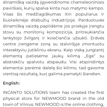
dinamišką vaizdą įgyvendinome chameleoniniais
paviršiais, kurių spalva kinta nuo matymo kampo.
Visas šis medžiagiškumas itin populiarus ir
šiuolaikinėje drabužių industrijoje. Parduotuvės
dinamišką vaizdą papildėme jos priekyje įrengtu
stovu su monitorių kompozicija, pritraukiančia
lankytojo žvilgsnį ir kviečiančia užsukti. Erdvės
centre įrengėme zoną su stalviršyje įmontuotu
interaktyviu jutikliniu ekranu. Kaip viską jungiantį
elementą patiesėme jaukų kilimą „Ege“ su
abstrakčiu spalvotu atspaudu. Visi atspindintys
elementai perėmė dalelę šio kilimo, tad gavome
vientisą rezultatą, kurį galima pamatyti šiandien.
English:
INCANTO SOLUTIONS team has created the first
physical store for NEWMOOD brand in the old
town of Vilnius. NEWMOOD is the online clothing,