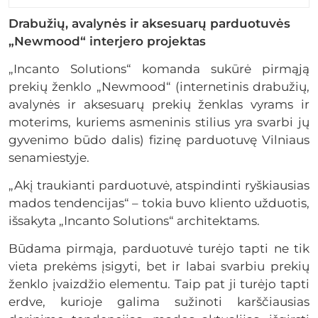
Drabužių, avalynės ir aksesuarų parduotuvės
„Newmood“ interjero projektas
„Incanto Solutions“ komanda sukūrė pirmąją
prekių ženklo „Newmood“ (internetinis drabužių,
avalynės ir aksesuarų prekių ženklas vyrams ir
moterims, kuriems asmeninis stilius yra svarbi jų
gyvenimo būdo dalis) fizinę parduotuvę Vilniaus
senamiestyje.
„Akį traukianti parduotuvė, atspindinti ryškiausias
mados tendencijas“ – tokia buvo kliento užduotis,
išsakyta „Incanto Solutions“ architektams.
Būdama pirmąja, parduotuvė turėjo tapti ne tik
vieta prekėms įsigyti, bet ir labai svarbiu prekių
ženklo įvaizdžio elementu. Taip pat ji turėjo tapti
erdve, kurioje galima sužinoti karščiausias