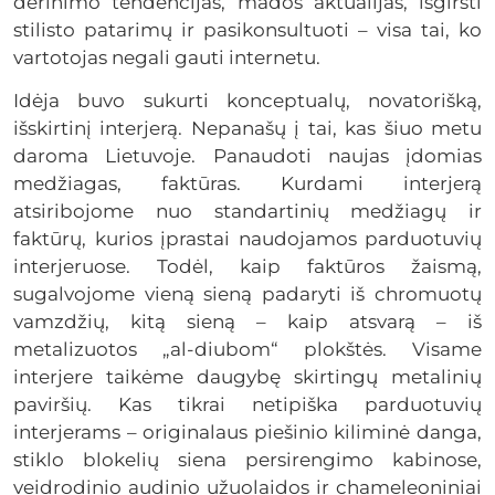
derinimo tendencijas, mados aktualijas, išgirsti
stilisto patarimų ir pasikonsultuoti – visa tai, ko
vartotojas negali gauti internetu.
Idėja buvo sukurti konceptualų, novatorišką,
išskirtinį interjerą. Nepanašų į tai, kas šiuo metu
daroma Lietuvoje. Panaudoti naujas įdomias
medžiagas, faktūras. Kurdami interjerą
atsiribojome nuo standartinių medžiagų ir
faktūrų, kurios įprastai naudojamos parduotuvių
interjeruose. Todėl, kaip faktūros žaismą,
sugalvojome vieną sieną padaryti iš chromuotų
vamzdžių, kitą sieną – kaip atsvarą – iš
metalizuotos „al-diubom“ plokštės. Visame
interjere taikėme daugybę skirtingų metalinių
paviršių. Kas tikrai netipiška parduotuvių
interjerams – originalaus piešinio kiliminė danga,
stiklo blokelių siena persirengimo kabinose,
veidrodinio audinio užuolaidos ir chameleoniniai