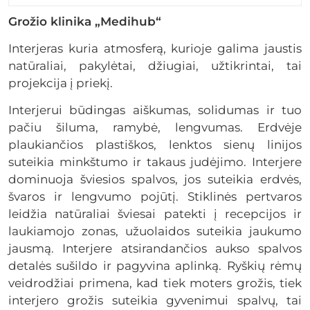
Grožio klinika „Medihub“
Interjeras kuria atmosferą, kurioje galima jaustis
natūraliai, pakylėtai, džiugiai, užtikrintai, tai
projekcija į priekį.
Interjerui būdingas aiškumas, solidumas ir tuo
pačiu šiluma, ramybė, lengvumas. Erdvėje
plaukiančios plastiškos, lenktos sienų linijos
suteikia minkštumo ir takaus judėjimo. Interjere
dominuoja šviesios spalvos, jos suteikia erdvės,
švaros ir lengvumo pojūtį. Stiklinės pertvaros
leidžia natūraliai šviesai patekti į recepcijos ir
laukiamojo zonas, užuolaidos suteikia jaukumo
jausmą. Interjere atsirandančios aukso spalvos
detalės sušildo ir pagyvina aplinką. Ryškių rėmų
veidrodžiai primena, kad tiek moters grožis, tiek
interjero grožis suteikia gyvenimui spalvų, tai