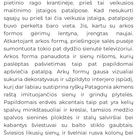
pietinio rago krantinėje, prieš tai veikusios
maitinimo įstaigos patalpose. Kad nesukurti
sąsajų su prieš tai čia veikusia įstaiga, patalpoje
buvo perkelta baro vieta. Jis, kartu su arkos
formos gėrimų lentyna, įrengtas naujai.
Atkartojant arkos formą, priešingoje salės pusėje
sumontuota tokio pat dydžio sienutė televizoriui.
Arkos forma panaudota ir sienų nišoms, kurių
paslėptas pašvietimas taip pat papildomai
apšviečia patalpą. Arkų formų gausa vizualiai
sukuria dekoratyvaus ir užpildyto interjero įspūdį,
kurį dar labiau sustiprina ryškų Patagonia akmens
raštą imituojančios sienų ir grindų plytelės.
Papildomais erdvės akcentais taip pat yra kelių
spalvų minkštasuoliai ir krėslai, tamsios medžio
spalvos sieninės plokštės ir stalų salviršiai bei
kabantys šviestuvai su balto stiklo gaubtais.
Šviesios likusių sienų, ir švelniai rusva kolonų bei