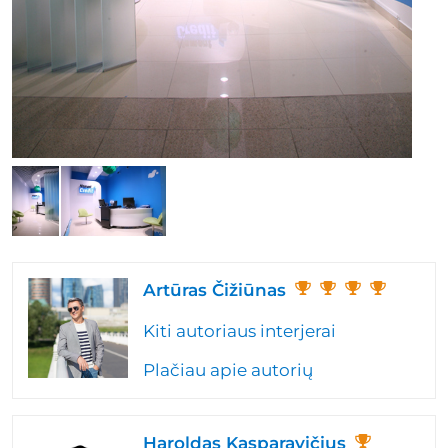
Artūras Čižiūnas
Kiti autoriaus interjerai
Plačiau apie autorių
Haroldas Kasparavičius