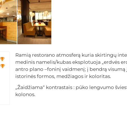
Ramią restorano atmosferą kuria skirtingų int
medinis namelis/kubas eksplotuoja „erdvės erdv
antro plano –foninį vaidmenį; į bendrą visumą 
istorinės formos, medžiagos ir koloritas.
„Žaidžiama“ kontrastais : pūko lengvumo švie
kolonos.