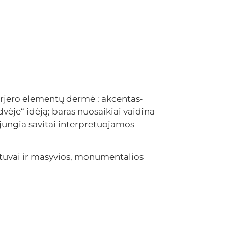
erjero elementų dermė : akcentas-
ėje“ idėją; baras nuosaikiai vaidina
jungia savitai interpretuojamos
stuvai ir masyvios, monumentalios