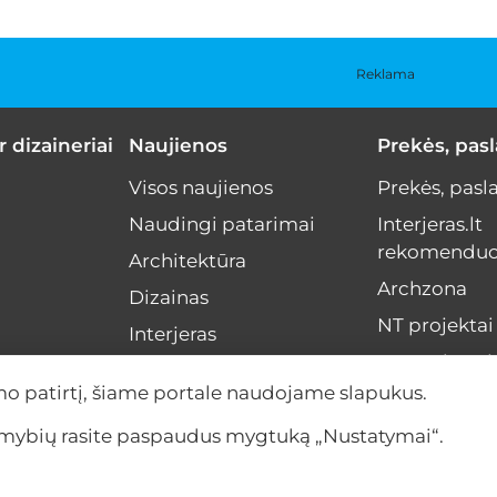
Reklama
r dizaineriai
Naujienos
Prekės, pas
Visos naujienos
Prekės, pasl
Naudingi patarimai
Interjeras.lt
rekomenduo
Architektūra
Archzona
Dizainas
NT projektai
Interjeras
Menas interj
NT rinka
mo patirtį, šiame portale naudojame slapukus.
Interviu
limybių rasite paspaudus mygtuką „Nustatymai“.
Įvykiai
Anonsas