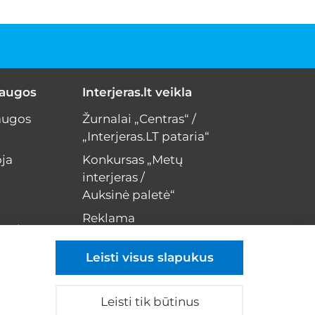
laugos
Interjeras.lt veikla
augos
Žurnalai „Centras“ /
„Interjeras.LT pataria“
ja
Konkursas „Metų
interjeras /
Auksinė paletė“
Reklama
erui
Kontaktai
Leisti visus slapukus
Leisti tik būtinus