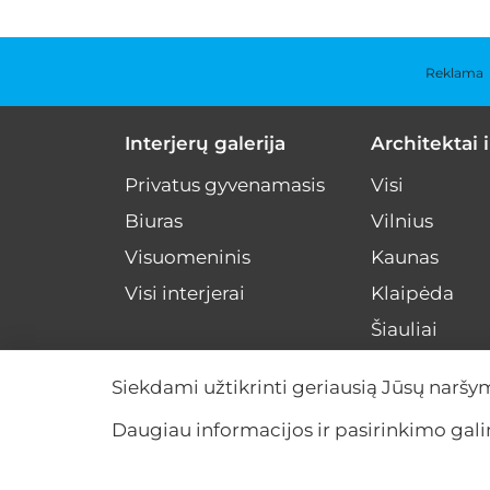
Reklama
Interjerų galerija
Architektai i
Privatus gyvenamasis
Visi
Biuras
Vilnius
Visuomeninis
Kaunas
Visi interjerai
Klaipėda
Šiauliai
Kiti miestai
Siekdami užtikrinti geriausią Jūsų naršy
Visa Lietuva
Daugiau informacijos ir pasirinkimo ga