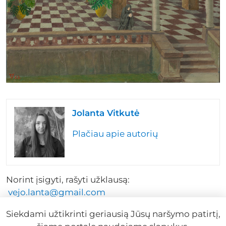
Jolanta Vitkutė
Plačiau apie autorių
Norint įsigyti, rašyti užklausą:
vejo.lanta@gmail.com
Siekdami užtikrinti geriausią Jūsų naršymo patirtį,