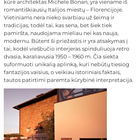
kūrė architektas Michele Bonan, yra viename iš
romantiškiausių Italijos miestų – Florencijoje.
Vietiniams nėra nieko svarbiau už šeimą ir
tradicijas, todėl tai, kas sena, bet šiek tiek
pamiršta, naudojama mieliau nei kas nauja,
modernu. Būtent ši priežastis ir yra atsakymas į
tai, kodėl viešbučio interjeras spinduliuoja
retro
dvasia, karaliavusia 1950 – 1960 m. Čia siekta
suformuoti unikalią aplinką, kuri nebūtų tiesiog
fantazijos vaisius, o veikiau istoriniais faktais,
tautos patirtimi paremta kūrybinė interpretacija.