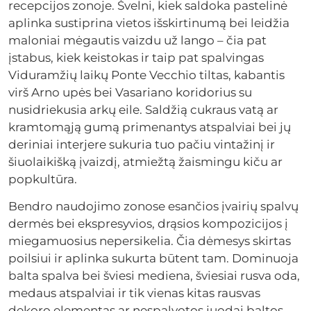
recepcijos zonoje. Švelni, kiek saldoka pastelinė
aplinka sustiprina vietos išskirtinumą bei leidžia
maloniai mėgautis vaizdu už lango – čia pat
įstabus, kiek keistokas ir taip pat spalvingas
Viduramžių laikų Ponte Vecchio tiltas, kabantis
virš Arno upės bei Vasariano koridorius su
nusidriekusia arkų eile. Saldžią cukraus vatą ar
kramtomąją gumą primenantys atspalviai bei jų
deriniai interjere sukuria tuo pačiu vintažinį ir
šiuolaikišką įvaizdį, atmiežtą žaismingu kiču ar
popkultūra.
Bendro naudojimo zonose esančios įvairių spalvų
dermės bei ekspresyvios, drąsios kompozicijos į
miegamuosius nepersikelia. Čia dėmesys skirtas
poilsiui ir aplinka sukurta būtent tam. Dominuoja
balta spalva bei šviesi mediena, šviesiai rusva oda,
medaus atspalviai ir tik vienas kitas rausvas
dekoro elementas ar nespalvotos juodai baltos