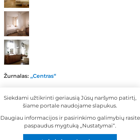
Žurnalas:
,,Centras“
Siekdami užtikrinti geriausią Jūsų naršymo patirtį,
#Dizainas
#Dizaino kelionės
šiame portale naudojame slapukus.
2016-05-31
Daugiau informacijos ir pasirinkimo galimybių rasite
paspaudus mygtuką „Nustatymai“.
Reklama