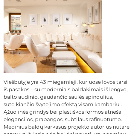
Viešbutyje yra 43 miegamieji, kuriuose lovos tarsi
iš pasakos – su moderniais baldakimais iš lengvo,
balto audinio, gaudančio saulės spindulius,
suteikiančio švytėjimo efektą visam kambariui.
Ąžuolinės grindys bei plastiškos formos atneša
elegancijos, prabangos, subtilaus rafinuotumo.
Medinius baldų karkasus projekto autorius nutarė