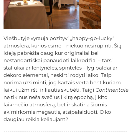
Viešbutyje vyrauja pozityvi „happy-go-lucky“
atmosfera, kurios esmė – niekuo nesirūpinti. Šią
idėją pabrėžia daug kur originaliai bei
nestandartiškai panaudoti laikrodžiai – tarsi
staliukai ar lentynėlės, spintelės – lyg baldai ar
dekoro elementai, neskirti rodyti laiko. Taip
norima užsiminti, jog kartais verta bent kuriam
laikui užmiršti ir liautis skubėti. Taigi
Continentale
ne tik nusineša svečius į kitą epochą, į kito
laikmečio atmosferą, bet ir skatina šiomis
akimirkomis mėgautis, atsipalaiduoti. O ko
daugiau reikia keliaujant?
------------------------------------------------------------