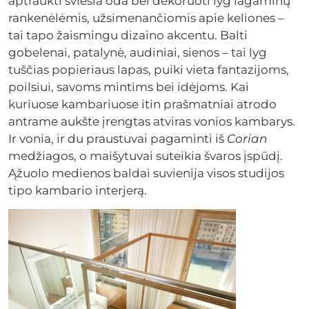
aptraukti šviesia oda bei dekoruoti lyg lagaminų
rankenėlėmis, užsimenančiomis apie keliones –
tai tapo žaismingu dizaino akcentu. Balti
gobelenai, patalynė, audiniai, sienos – tai lyg
tuščias popieriaus lapas, puiki vieta fantazijoms,
poilsiui, savoms mintims bei idėjoms. Kai
kuriuose kambariuose itin prašmatniai atrodo
antrame aukšte įrengtas atviras vonios kambarys.
Ir vonia, ir du praustuvai pagaminti iš
Corian
medžiagos, o maišytuvai suteikia švaros įspūdį.
Ąžuolo medienos baldai suvienija visos studijos
tipo kambario interjerą.