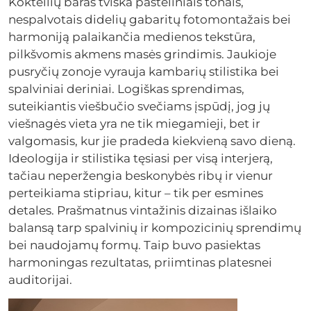
Kokteilių baras tviska pasteliniais tonais,
nespalvotais didelių gabaritų fotomontažais bei
harmoniją palaikančia medienos tekstūra,
pilkšvomis akmens masės grindimis. Jaukioje
pusryčių zonoje vyrauja kambarių stilistika bei
spalviniai deriniai. Logiškas sprendimas,
suteikiantis viešbučio svečiams įspūdį, jog jų
viešnagės vieta yra ne tik miegamieji, bet ir
valgomasis, kur jie pradeda kiekvieną savo dieną.
Ideologija ir stilistika tęsiasi per visą interjerą,
tačiau neperžengia beskonybės ribų ir vienur
perteikiama stipriau, kitur – tik per esmines
detales. Prašmatnus vintažinis dizainas išlaiko
balansą tarp spalvinių ir kompozicinių sprendimų
bei naudojamų formų. Taip buvo pasiektas
harmoningas rezultatas, priimtinas platesnei
auditorijai.