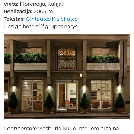
Vieta:
Florencija, Italija.
Realizacija:
2003 m.
Tekstas:
Gintautės Kisieliūtės.
TM
Design hotels
grupės narys
Continentale
viešbutis, kurio interjero dizainą