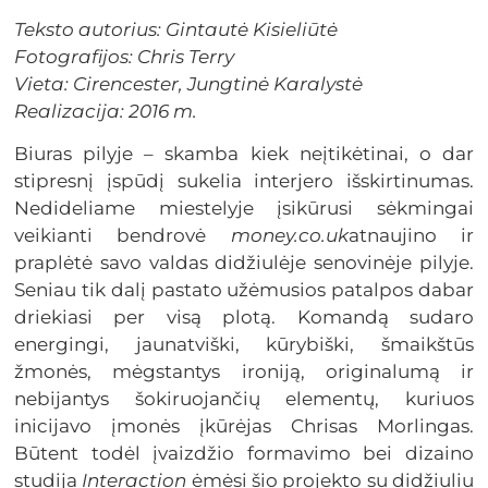
Teksto autorius: Gintautė Kisieliūtė
Fotografijos: Chris Terry
Vieta: Cirencester, Jungtinė Karalystė
Realizacija: 2016 m.
Biuras pilyje – skamba kiek neįtikėtinai, o dar
stipresnį įspūdį sukelia interjero išskirtinumas.
Nedideliame miestelyje įsikūrusi sėkmingai
veikianti bendrovė
money.co.uk
atnaujino ir
praplėtė savo valdas didžiulėje senovinėje pilyje.
Seniau tik dalį pastato užėmusios patalpos dabar
driekiasi per visą plotą. Komandą sudaro
energingi, jaunatviški, kūrybiški, šmaikštūs
žmonės, mėgstantys ironiją, originalumą ir
nebijantys šokiruojančių elementų, kuriuos
inicijavo įmonės įkūrėjas Chrisas Morlingas.
Būtent todėl įvaizdžio formavimo bei dizaino
studija
Interaction
ėmėsi šio projekto su didžiuliu