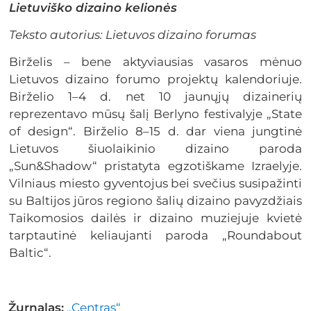
Lietuviško dizaino kelionės
Teksto autorius: Lietuvos dizaino forumas
Birželis – bene aktyviausias vasaros mėnuo
Lietuvos dizaino forumo projektų kalendoriuje.
Birželio 1–4 d. net 10 jaunųjų dizainerių
reprezentavo mūsų šalį Berlyno festivalyje „State
of design“. Birželio 8–15 d. dar viena jungtinė
Lietuvos šiuolaikinio dizaino paroda
„Sun&Shadow“ pristatyta egzotiškame Izraelyje.
Vilniaus miesto gyventojus bei svečius susipažinti
su Baltijos jūros regiono šalių dizaino pavyzdžiais
Taikomosios dailės ir dizaino muziejuje kvietė
tarptautinė keliaujanti paroda „Roundabout
Baltic“.
Žurnalas:
„Centras“