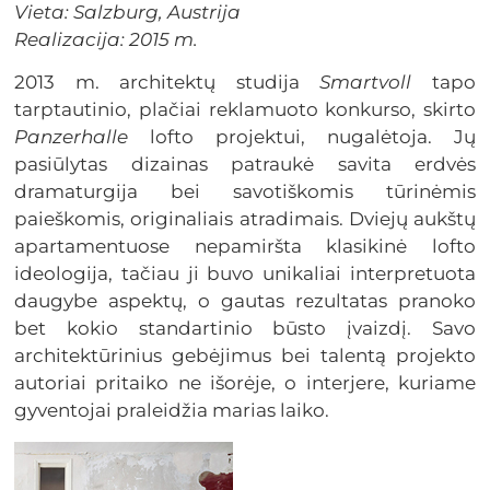
Vieta: Salzburg, Austrija
Realizacija: 2015 m.
2013 m. architektų studija
Smartvoll
tapo
tarptautinio, plačiai reklamuoto konkurso, skirto
Panzerhalle
lofto projektui, nugalėtoja. Jų
pasiūlytas dizainas patraukė savita erdvės
dramaturgija bei savotiškomis tūrinėmis
paieškomis, originaliais atradimais. Dviejų aukštų
apartamentuose nepamiršta klasikinė lofto
ideologija, tačiau ji buvo unikaliai interpretuota
daugybe aspektų, o gautas rezultatas pranoko
bet kokio standartinio būsto įvaizdį. Savo
architektūrinius gebėjimus bei talentą projekto
autoriai pritaiko ne išorėje, o interjere, kuriame
gyventojai praleidžia marias laiko.