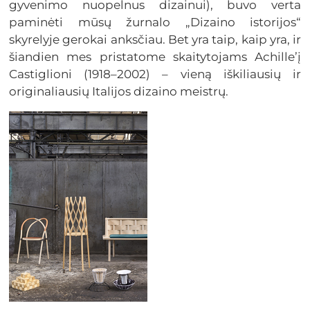
gyvenimo nuopelnus dizainui), buvo verta
paminėti mūsų žurnalo „Dizaino istorijos“
skyrelyje gerokai anksčiau. Bet yra taip, kaip yra, ir
šiandien mes pristatome skaitytojams Achille’į
Castiglioni (1918–2002) – vieną iškiliausių ir
originaliausių Italijos dizaino meistrų.