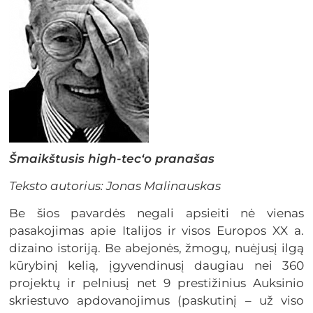
Šmaikštusis high-tec‘o pranašas
Teksto autorius: Jonas Malinauskas
Be šios pavardės negali apsieiti nė vienas
pasakojimas apie Italijos ir visos Europos XX a.
dizaino istoriją. Be abejonės, žmogų, nuėjusį ilgą
kūrybinį kelią, įgyvendinusį daugiau nei 360
projektų ir pelniusį net 9 prestižinius Auksinio
skriestuvo apdovanojimus (paskutinį – už viso