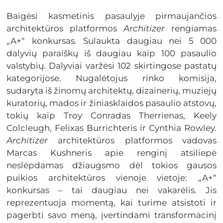
Baigėsi kasmetinis pasaulyje pirmaujančios
architektūros platformos
Architizer
rengiamas
„A+“ konkursas. Sulaukta daugiau nei 5 000
dalyvių paraiškų iš daugiau kaip 100 pasaulio
valstybių. Dalyviai varžėsi 102 skirtingose pastatų
kategorijose. Nugalėtojus rinko komisija,
sudaryta iš žinomų architektų, dizainerių, muziejų
kuratorių, mados ir žiniasklaidos pasaulio atstovų,
tokių kaip Troy Conradas Therrienas, Keely
Colcleugh, Felixas Burrichteris ir Cynthia Rowley.
Architizer
architektūros platformos vadovas
Marcas Kushneris apie renginį atsiliepė
neslėpdamas džiaugsmo dėl tokios gausos
puikios architektūros vienoje vietoje: „A+“
konkursas – tai daugiau nei vakarėlis. Jis
reprezentuoja momentą, kai turime atsistoti ir
pagerbti savo meną, įvertindami transformacinį