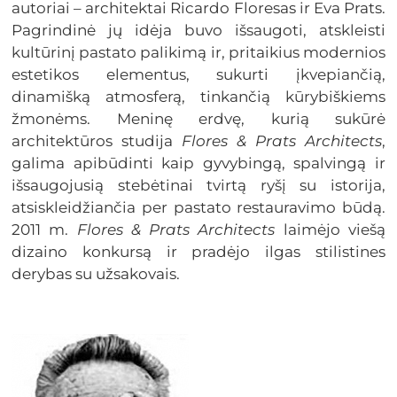
autoriai – architektai Ricardo Floresas ir Eva Prats.
Pagrindinė jų idėja buvo išsaugoti, atskleisti
kultūrinį pastato palikimą ir, pritaikius modernios
estetikos elementus, sukurti įkvepiančią,
dinamišką atmosferą, tinkančią kūrybiškiems
žmonėms. Meninę erdvę, kurią sukūrė
architektūros studija
Flores & Prats Architects
,
galima apibūdinti kaip gyvybingą, spalvingą ir
išsaugojusią stebėtinai tvirtą ryšį su istorija,
atsiskleidžiančia per pastato restauravimo būdą.
2011 m.
Flores & Prats Architects
laimėjo viešą
dizaino konkursą ir pradėjo ilgas stilistines
derybas su užsakovais.