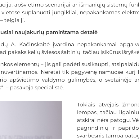
liacija, apšvietimo scenarijai ar išmaniųjų sistemų 
 vietose suplanuoti jungikliai, nepakankamas elektro
 teigia ji.
usiai naujakurių pamirštama detalė
idų A. Kačinskaitė įvardina nepakankamai apgalvo
d pakaks kelių šviesos šaltinių, tačiau įsikūrus išryšk
kos elementų – jis gali padėti susikaupti, atsipalaidu
nuvertinamos. Neretai tik pagyvenę namuose kurį l
o apšvietimo valdymo galimybės, o svetainėje ar 
, – pasakoja specialistė.
Tokiais atvejais žmonė
lempas, tačiau ilgainiu
atskirai nėra patogu. Vė
pagrindinių ir papild
svarbesnis tampa pato