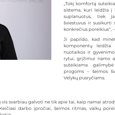
„Tokį komfortą suteik
sistema, kuri leidžia 
suplanuotus, tiek j
šviestuvus ir susikurti
konkrečius poreikius“, –
Ji papildo, kad minė
komponentų leidžia 
nuotaikos ir gyvenimo 
rytui, grįžimui namo a
suteikiama galimybė
progoms – šeimos šv
Velykų pusryčiams.
is svarbiau galvoti ne tik apie tai, kaip namai atrodys
eičiasi darbo įpročiai, šeimos ritmas, vaikų porei
kstūs.