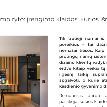
rmo ryto: įrengimo klaidos, kurios i
Tik tretieji namai iš 
poreikius – tai dažn
nemažai tiesos. Kaip t
protingų namų sistem
dizaino klientų vadybi
erdvė kitaip veikia tą
ilgesnį laiką supra
apgalvoti, o kurie at
kasdienio gyvenimo d
Remdamasi darbo su k
pasakoja, kokios klaido