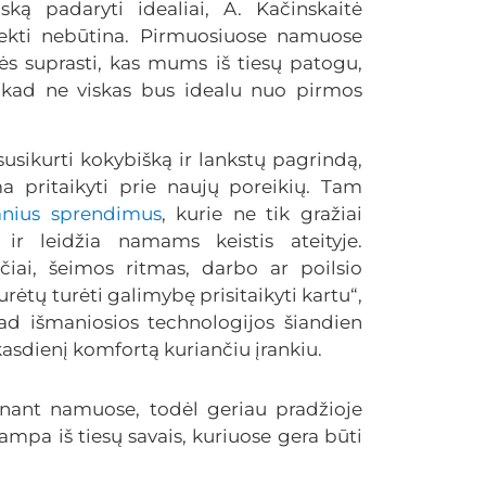
ską padaryti idealiai, A. Kačinskaitė
ekti nebūtina. Pirmuosiuose namuose
s suprasti, kas mums iš tiesų patogu,
, kad ne viskas bus idealu nuo pirmos
susikurti kokybišką ir lankstų pagrindą,
a pritaikyti prie naujų poreikių. Tam
anius sprendimus
, kurie ne tik gražiai
 ir leidžia namams keistis ateityje.
čiai, šeimos ritmas, darbo ar poilsio
urėtų turėti galimybę prisitaikyti kartu“,
 kad išmaniosios technologijos šiandien
asdienį komfortą kuriančiu įrankiu.
venant namuose, todėl geriau pradžioje
tampa iš tiesų savais, kuriuose gera būti