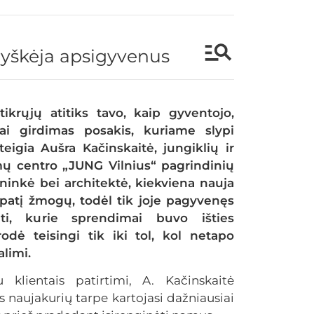
šryškėja apsigyvenus
tikrųjų atitiks tavo, kaip gyventojo,
ai girdimas posakis, kuriame slypi
eigia Aušra Kačinskaitė, jungiklių ir
ų centro „JUNG Vilnius“ pagrindinių
ninkė bei architektė, kiekviena nauja
 patį žmogų, todėl tik joje pagyvenęs
nti, kurie sprendimai buvo išties
rodė teisingi tik iki tol, kol netapo
alimi.
lientais patirtimi, A. Kačinskaitė
s naujakurių tarpe kartojasi dažniausiai