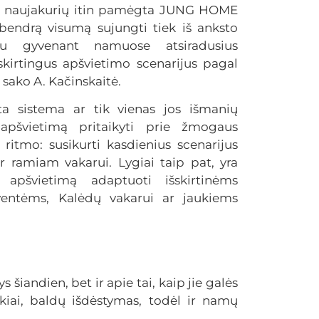
ia naujakurių itin pamėgta JUNG HOME
į bendrą visumą sujungti tiek iš anksto
au gyvenant namuose atsiradusius
 skirtingus apšvietimo scenarijus pagal
 sako A. Kačinskaitė.
ta sistema ar tik vienas jos išmanių
apšvietimą pritaikyti prie žmogaus
ritmo: susikurti kasdienius scenarijus
r ramiam vakarui. Lygiai taip pat, yra
 apšvietimą adaptuoti išskirtinėms
entėms, Kalėdų vakarui ar jaukiems
 šiandien, bet ir apie tai, kaip jie galės
kiai, baldų išdėstymas, todėl ir namų