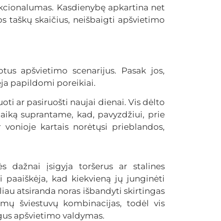
funkcionalumas. Kasdienybę apkartina net
s taškų skaičius, neišbaigti apšvietimo
tus apšvietimo scenarijus. Pasak jos,
ėja papildomi poreikiai.
oti ar pasiruošti naujai dienai. Vis dėlto
aiką suprantame, kad, pavyzdžiui, prie
vonioje kartais norėtųsi prieblandos,
s dažnai įsigyja toršerus ar stalines
i paaiškėja, kad kiekvieną jų junginėti
liau atsiranda noras išbandyti skirtingas
omų šviestuvų kombinacijas, todėl vis
gus apšvietimo valdymas.