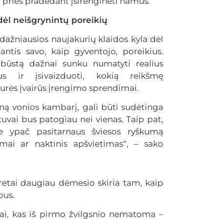
r prieš pradedant įsirenginėti namus.
dėl neišgrynintų poreikių
dažniausios naujakurių klaidos kyla dėl
nantis savo, kaip gyventojo, poreikius.
 būstą dažnai sunku numatyti realius
jus ir įsivaizduoti, kokią reikšmę
urės įvairūs įrengimo sprendimai.
vieną vonios kambarį, gali būti sudėtinga
uvai bus patogiau nei vienas. Taip pat,
e ypač pasitarnaus šviesos ryškumą
imai ar naktinis apšvietimas“, – sako
eretai daugiau dėmesio skiria tam, kaip
 bus.
ai, kas iš pirmo žvilgsnio nematoma –