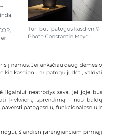
ti
indą,
Turi būti patogūs kasdien ©
 COR,
Photo Constantin Meyer
ier
ūris į namus. Jei anksčiau daug dėmesio
eikia kasdien – ar patogu judėti, valdyti
 ilgainiui neatrodys sava, jei joje bus
voti kiekvieną sprendimą – nuo baldų
 paversti patogesniu, funkcionalesniu ir
žmogui, šiandien įsirengiančiam pirmąjį