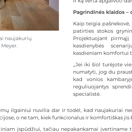
ir ką verta apgalvoti da
Pagrindinės klaidos – 
Kaip teigia pašnekovė, 
patirties stokos gryni
i naujakurių
Projektuojant pirmąjį
 Meyer.
kasdienybės scenari
kasdieniam komfortui t
„Jei iki šiol turėjote 
numatyti, jog du praust
kad vonios kambaryj
reguliuojantys sprend
specialistė.
imų ilgainiui nuvilia dar ir todėl, kad naujakuriai n
ijose, o ne tam, kiek funkcionalus ir komfortiškas jis
iniam įspūdžiui, tačiau nepakankamai įvertiname t