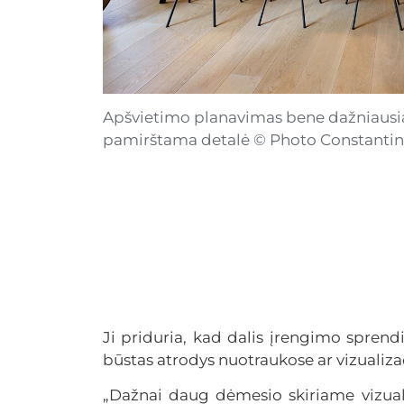
Apšvietimo planavimas bene dažniausia
pamirštama detalė © Photo Constantin
Ji priduria, kad dalis įrengimo sprend
būstas atrodys nuotraukose ar vizualizac
„Dažnai daug dėmesio skiriame vizual