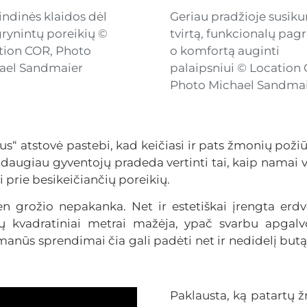
indinės klaidos dėl
Geriau pradžioje susikur
grynintų poreikių ©
tvirtą, funkcionalų pagr
tion COR, Photo
o komfortą auginti
ael Sandmaier
palaipsniui © Location
Photo Michael Sandma
“ atstovė pastebi, kad keičiasi ir pats žmonių poži
s daugiau gyventojų pradeda vertinti tai, kaip namai v
i prie besikeičiančių poreikių.
n grožio nepakanka. Net ir estetiškai įrengta erdvė
tų kvadratiniai metrai mažėja, ypač svarbu apgal
manūs sprendimai čia gali padėti net ir nedidelį butą
Paklausta, ką patartų 