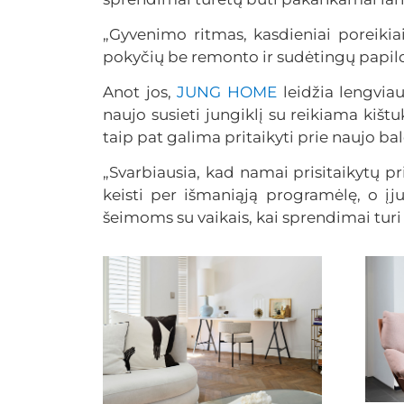
„Gyvenimo ritmas, kasdieniai poreiki
pokyčių be remonto ir sudėtingų papild
Anot jos,
JUNG HOME
leidžia lengviau
naujo susieti jungiklį su reikiama kiš
taip pat galima pritaikyti prie naujo ba
„Svarbiausia, kad namai prisitaikytų pr
keisti per išmaniąją programėlę, o įju
šeimoms su vaikais, kai sprendimai turi