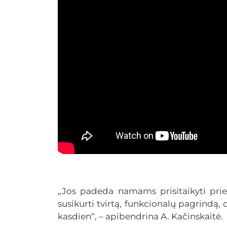
„Jos padeda namams prisitaikyti prie 
susikurti tvirtą, funkcionalų pagrindą, 
kasdien“, – apibendrina A. Kačinskaitė.