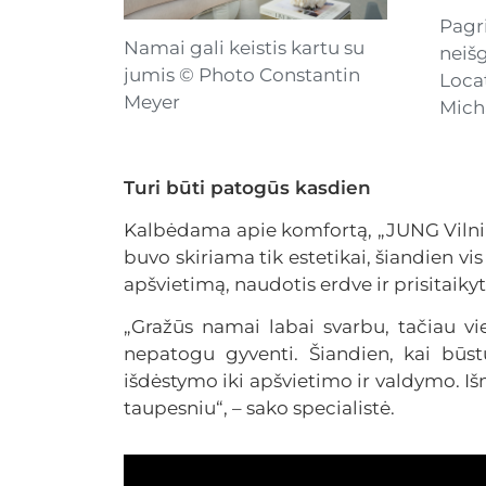
Pagr
Namai gali keistis kartu su
neiš
jumis © Photo Constantin
Loca
Meyer
Mich
Turi būti patogūs kasdien
Kalbėdama apie komfortą, „JUNG Vilnius
buvo skiriama tik estetikai, šiandien vi
apšvietimą, naudotis erdve ir prisitaikyt
„Gražūs namai labai svarbu, tačiau vie
nepatogu gyventi. Šiandien, kai būs
išdėstymo iki apšvietimo ir valdymo. Iš
taupesniu“, – sako specialistė.