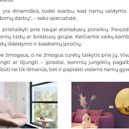
ai yra dinamiškis, todėl svarbu, kad namų valdymo 
omų darbų“, – sako specialistė.
 prisitaikyti prie naujai atsiradusių poreikių. Pavyzd
tukinių lizdų ar šviestuvų grupe. Keičiantis vaikų ka
ldų išdėstymo ir kasdienių įpročių.
ie žmogaus, o ne žmogus turėtų taikytis prie jų. Vis
ngti ar išjungti – įprastai, sieninių jungiklių paga
 būti ne tik išmanūs, bet ir paprasti visiems namų gyv