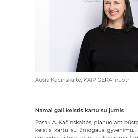
Aušra Kačinskaitė, KAIP GERAI nuotr.
Namai gali keistis kartu su jumis
Pasak A. Kačinskaitės, planuojant būstą v
keistis kartu su žmogaus gyvenimu. K
sprendimai turėtų būti pakankamai lan