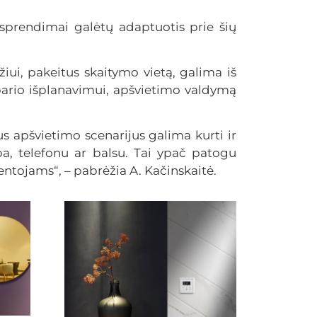
sprendimai galėtų adaptuotis prie šių
žiui, pakeitus skaitymo vietą, galima iš
mbario išplanavimui, apšvietimo valdymą
us apšvietimo scenarijus galima kurti ir
lba, telefonu ar balsu. Tai ypač patogu
entojams“, – pabrėžia A. Kačinskaitė.