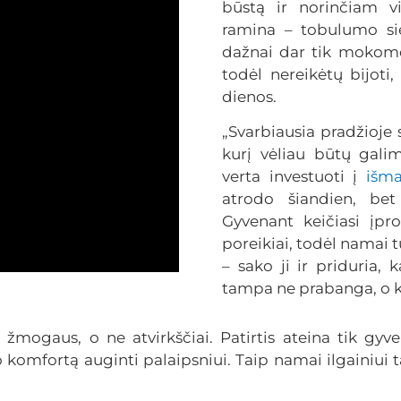
būstą ir norinčiam vi
ramina – tobulumo si
dažnai dar tik mokomė
todėl nereikėtų bijoti
dienos.
„Svarbiausia pradžioje 
kurį vėliau būtų galim
verta investuoti į
išm
atrodo šiandien, bet
Gyvenant keičiasi įpro
poreikiai, todėl namai t
– sako ji ir priduria,
tampa ne prabanga, o k
žmogaus, o ne atvirkščiai. Patirtis ateina tik gy
o komfortą auginti palaipsniui. Taip namai ilgainiui 