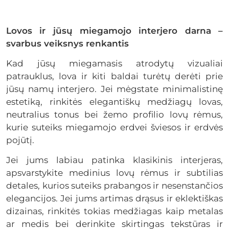
Lovos ir jūsų miegamojo interjero darna –
svarbus veiksnys renkantis
Kad jūsų miegamasis atrodytų vizualiai
patrauklus, lova ir kiti baldai turėtų derėti prie
jūsų namų interjero. Jei mėgstate minimalistinę
estetiką, rinkitės elegantiškų medžiagų lovas,
neutralius tonus bei žemo profilio lovų rėmus,
kurie suteiks miegamojo erdvei šviesos ir erdvės
pojūtį.
Jei jums labiau patinka klasikinis interjeras,
apsvarstykite medinius lovų rėmus ir subtilias
detales, kurios suteiks prabangos ir nesenstančios
elegancijos. Jei jums artimas drąsus ir eklektiškas
dizainas, rinkitės tokias medžiagas kaip metalas
ar medis bei derinkite skirtingas tekstūras ir