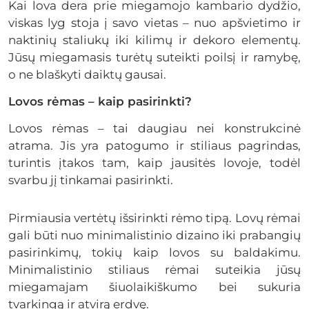
Kai lova dera prie miegamojo kambario dydžio,
viskas lyg stoja į savo vietas – nuo apšvietimo ir
naktinių staliukų iki kilimų ir dekoro elementų.
Jūsų miegamasis turėtų suteikti poilsį ir ramybę,
o ne blaškyti daiktų gausai.
Lovos rėmas – kaip pasirinkti?
Lovos rėmas – tai daugiau nei konstrukcinė
atrama. Jis yra patogumo ir stiliaus pagrindas,
turintis įtakos tam, kaip jausitės lovoje, todėl
svarbu jį tinkamai pasirinkti.
Pirmiausia vertėtų išsirinkti rėmo tipą. Lovų rėmai
gali būti nuo minimalistinio dizaino iki prabangių
pasirinkimų, tokių kaip lovos su baldakimu.
Minimalistinio stiliaus rėmai suteikia jūsų
miegamajam šiuolaikiškumo bei sukuria
tvarkingą ir atvirą erdvę.