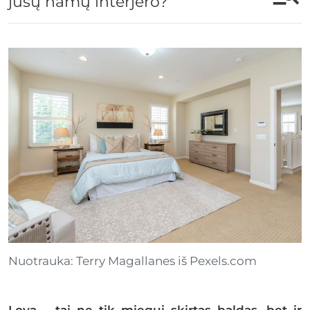
jūsų namų interjero?
Nuotrauka: Terry Magallanes iš Pexels.com
Lova – tai ne tik miegui skirtas baldas, bet ir