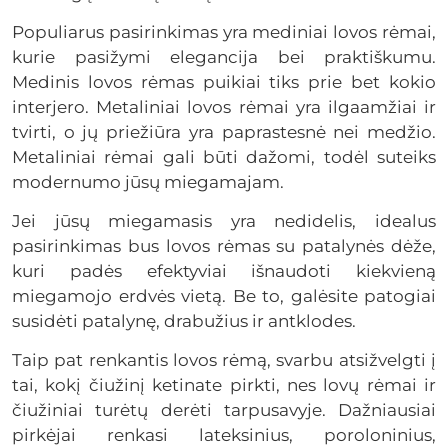
Populiarus pasirinkimas yra mediniai lovos rėmai,
kurie pasižymi elegancija bei praktiškumu.
Medinis lovos rėmas puikiai tiks prie bet kokio
interjero. Metaliniai lovos rėmai yra ilgaamžiai ir
tvirti, o jų priežiūra yra paprastesnė nei medžio.
Metaliniai rėmai gali būti dažomi, todėl suteiks
modernumo jūsų miegamajam.
Jei jūsų miegamasis yra nedidelis, idealus
pasirinkimas bus lovos rėmas su patalynės dėže,
kuri padės efektyviai išnaudoti kiekvieną
miegamojo erdvės vietą. Be to, galėsite patogiai
susidėti patalynę, drabužius ir antklodes.
Taip pat renkantis lovos rėmą, svarbu atsižvelgti į
tai, kokį čiužinį ketinate pirkti, nes lovų rėmai ir
čiužiniai turėtų derėti tarpusavyje. Dažniausiai
pirkėjai renkasi lateksinius, poroloninius,