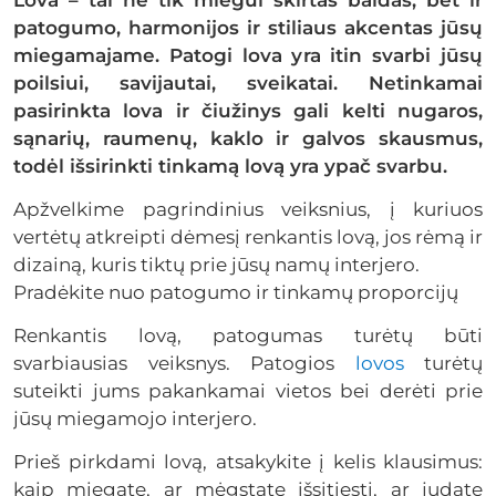
patogumo, harmonijos ir stiliaus akcentas jūsų
miegamajame. Patogi lova yra itin svarbi jūsų
poilsiui, savijautai, sveikatai. Netinkamai
pasirinkta lova ir čiužinys gali kelti nugaros,
sąnarių, raumenų, kaklo ir galvos skausmus,
todėl išsirinkti tinkamą lovą yra ypač svarbu.
Apžvelkime pagrindinius veiksnius, į kuriuos
vertėtų atkreipti dėmesį renkantis lovą, jos rėmą ir
dizainą, kuris tiktų prie jūsų namų interjero.
Pradėkite nuo patogumo ir tinkamų proporcijų
Renkantis lovą, patogumas turėtų būti
svarbiausias veiksnys. Patogios
lovos
turėtų
suteikti jums pakankamai vietos bei derėti prie
jūsų miegamojo interjero.
Prieš pirkdami lovą, atsakykite į kelis klausimus:
kaip miegate, ar mėgstate išsitiesti, ar judate