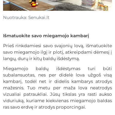
Nuotrauka: Senukai.lt
Išmatuokite savo miegamojo kambarį
Prieš rinkdamiesi savo svajonių lovą, išmatuokite
savo miegamojo ilgį ir plotį, atkreipdami dėmesį į
langų, durų ir kitų baldų išdėstymą.
Miegamojo baldų išdėstymas turi būti
subalansuotas, nes per didelė lova užgoš visą
kambarį, todėl net ir didelis kambarys atrodys
mažesnis. Tuo metu per maža lova neatrodys
vizualiai patraukliai. Jūsų tikslas yra rasti aukso
viduriuką, kuriame kiekvienas miegamojo baldas
ras savo erdvę ir atrodys proporcingai.