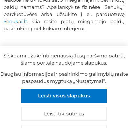
Ieškote ne tik lovos savo miegamajam, bet ir kitų
baldų namams? Apsilankykite fizinėse „Senukų“
parduotuvėse arba užsukite į el. parduotuvę
Senukai.lt
. Čia rasite platų miegamojo baldų
pasirinkimą bet kokiam interjerui.
#Baldai
#Lova
#Miegamasis
#Naudingi
Siekdami užtikrinti geriausią Jūsų naršymo patirtį,
patarimai
#Senukai
#Sofa-lova
šiame portale naudojame slapukus.
2025-10-28
Remiama
Daugiau informacijos ir pasirinkimo galimybių rasite
paspaudus mygtuką „Nustatymai“.
Reklama
Leisti visus slapukus
Reklama
Leisti tik būtinus
© 2026 visos teisės saugomos