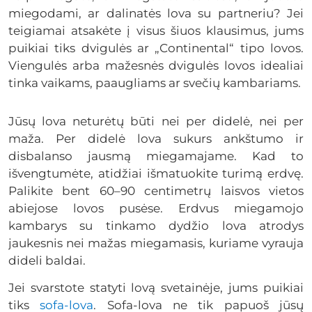
miegodami, ar dalinatės lova su partneriu? Jei
teigiamai atsakėte į visus šiuos klausimus, jums
puikiai tiks dvigulės ar „Continental“ tipo lovos.
Viengulės arba mažesnės dvigulės lovos idealiai
tinka vaikams, paaugliams ar svečių kambariams.
Jūsų lova neturėtų būti nei per didelė, nei per
maža. Per didelė lova sukurs ankštumo ir
disbalanso jausmą miegamajame. Kad to
išvengtumėte, atidžiai išmatuokite turimą erdvę.
Palikite bent 60–90 centimetrų laisvos vietos
abiejose lovos pusėse. Erdvus miegamojo
kambarys su tinkamo dydžio lova atrodys
jaukesnis nei mažas miegamasis, kuriame vyrauja
dideli baldai.
Jei svarstote statyti lovą svetainėje, jums puikiai
tiks
sofa-lova
. Sofa-lova ne tik papuoš jūsų