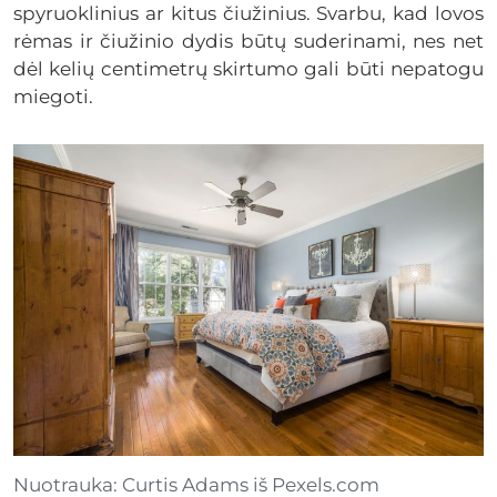
spyruoklinius ar kitus čiužinius. Svarbu, kad lovos
rėmas ir čiužinio dydis būtų suderinami, nes net
dėl kelių centimetrų skirtumo gali būti nepatogu
miegoti.
Nuotrauka: Curtis Adams iš Pexels.com