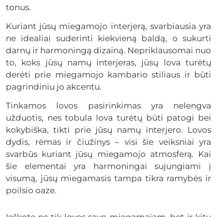
tonus.
Kuriant jūsų miegamojo interjerą, svarbiausia yra
ne idealiai suderinti kiekvieną baldą, o sukurti
darnų ir harmoningą dizainą. Nepriklausomai nuo
to, koks jūsų namų interjeras, jūsų lova turėtų
derėti prie miegamojo kambario stiliaus ir būti
pagrindiniu jo akcentu.
Tinkamos lovos pasirinkimas yra nelengva
užduotis, nes tobula lova turėtų būti patogi bei
kokybiška, tikti prie jūsų namų interjero. Lovos
dydis, rėmas ir čiužinys – visi šie veiksniai yra
svarbūs kuriant jūsų miegamojo atmosferą. Kai
šie elementai yra harmoningai sujungiami į
visumą, jūsų miegamasis tampa tikra ramybės ir
poilsio oaze.