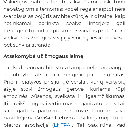
Vokietijos patirtis bei bus kviečiami diskutuoti
nepatogiomis temomis: kodėl rega anaiptol nėra
svarbiausias pojūtis architektūroje ir dizaine, kaip
netinkamai parinkta spalva interjere gali
tiesiogine to žodžio prasme „išvaryti iš proto“ ir ko
kiekvienas žmogus visą gyvenimą ieško erdvėse,
bet sunkiai atranda.
Atsakomybė už žmogaus laimę
Tai, kad neuroarchitektūra tampa nebe prabanga,
o būtinybe, atspindi ir renginio partnerių ratas.
Prie iniciatyvos prisijungė verslai, kurių vertybių
ašyje stovi žmogaus gerovė, kuriems rūpi
emocinės būsenos, sveikata ir ilgaamžiškumas.
Itin reikšmingas įvertinimas organizatoriams tai,
kad garbės partneriu renginyje tapo ir savo
pasitikėjimą išreiškė Lietuvos nekilnojamojo turto
plėtros asociacija (
LNTPA
). Tai patvirtina, kad