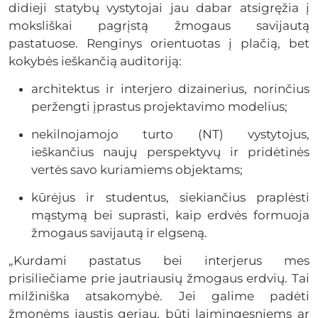
didieji statybų vystytojai jau dabar atsigręžia į
moksliškai pagrįstą žmogaus savijautą
pastatuose. Renginys orientuotas į plačią, bet
kokybės ieškančią auditoriją:
architektus ir interjero dizainerius, norinčius
peržengti įprastus projektavimo modelius;
nekilnojamojo turto (NT) vystytojus,
ieškančius naujų perspektyvų ir pridėtinės
vertės savo kuriamiems objektams;
kūrėjus ir studentus, siekiančius praplėsti
mąstymą bei suprasti, kaip erdvės formuoja
žmogaus savijautą ir elgseną.
„Kurdami pastatus bei interjerus mes
prisiliečiame prie jautriausių žmogaus erdvių. Tai
milžiniška atsakomybė. Jei galime padėti
žmonėms jaustis geriau, būti laimingesniems ar