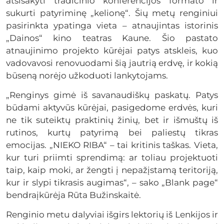
atsisakyti tradicinio konferencijos formato ir
sukurti patyriminę „kelionę“. Šių metų renginiui
pasirinkta ypatinga vieta – atnaujintas istorinis
„Dainos“ kino teatras Kaune. Šio pastato
atnaujinimo projekto kūrėjai patys atskleis, kuo
vadovavosi renovuodami šią jautrią erdvę, ir kokią
būseną norėjo užkoduoti lankytojams.
„Renginys gimė iš savanaudiškų paskatų. Patys
būdami aktyvūs kūrėjai, pasigedome erdvės, kuri
ne tik suteiktų praktinių žinių, bet ir išmuštų iš
rutinos, kurtų patyrimą bei paliestų tikras
emocijas. „NIEKO RIBA“ – tai kritinis taškas. Vieta,
kur turi priimti sprendimą: ar toliau projektuoti
taip, kaip moki, ar žengti į nepažįstamą teritoriją,
kur ir slypi tikrasis augimas“, – sako „Blank page“
bendraįkūrėja Rūta Bužinskaitė.
Renginio metu dalyviai išgirs lektorių iš Lenkijos ir