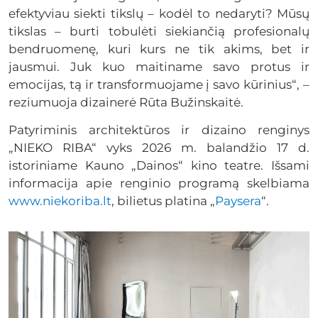
efektyviau siekti tikslų – kodėl to nedaryti? Mūsų
tikslas – burti tobulėti siekiančią profesionalų
bendruomenę, kuri kurs ne tik akims, bet ir
jausmui. Juk kuo maitiname savo protus ir
emocijas, tą ir transformuojame į savo kūrinius“, –
reziumuoja dizainerė Rūta Bužinskaitė.
Patyriminis architektūros ir dizaino renginys
„NIEKO RIBA“ vyks 2026 m. balandžio 17 d.
istoriniame Kauno „Dainos“ kino teatre. Išsami
informacija apie renginio programą skelbiama
www.niekoriba.lt
, bilietus platina „
Paysera
“.