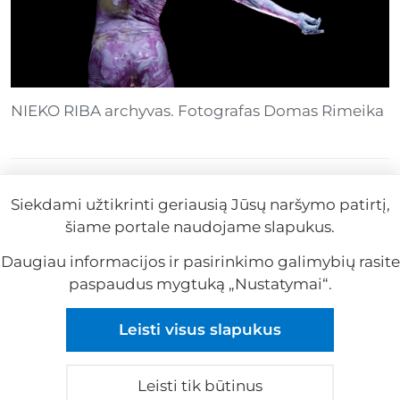
NIEKO RIBA archyvas. Fotografas Domas Rimeika
#Įvykiai
#Renginiai
#Interjeras
#Dizainas
Siekdami užtikrinti geriausią Jūsų naršymo patirtį,
#Architektūra
#Nieko riba
šiame portale naudojame slapukus.
2026-04-08
Daugiau informacijos ir pasirinkimo galimybių rasite
paspaudus mygtuką „Nustatymai“.
Reklama
Leisti visus slapukus
Reklama
Leisti tik būtinus