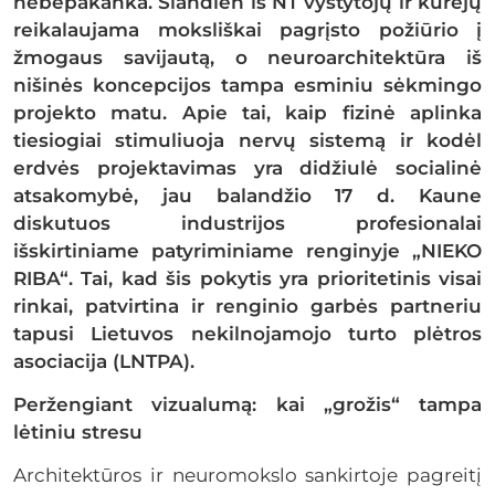
nebepakanka. Šiandien iš NT vystytojų ir kūrėjų
reikalaujama moksliškai pagrįsto požiūrio į
žmogaus savijautą, o neuroarchitektūra iš
nišinės koncepcijos tampa esminiu sėkmingo
projekto matu. Apie tai, kaip fizinė aplinka
tiesiogiai stimuliuoja nervų sistemą ir kodėl
erdvės projektavimas yra didžiulė socialinė
atsakomybė, jau balandžio 17 d. Kaune
diskutuos industrijos profesionalai
išskirtiniame patyriminiame renginyje „NIEKO
RIBA“. Tai, kad šis pokytis yra prioritetinis visai
rinkai, patvirtina ir renginio garbės partneriu
tapusi Lietuvos nekilnojamojo turto plėtros
asociacija (LNTPA).
Peržengiant vizualumą: kai „grožis“ tampa
lėtiniu stresu
Architektūros ir neuromokslo sankirtoje pagreitį