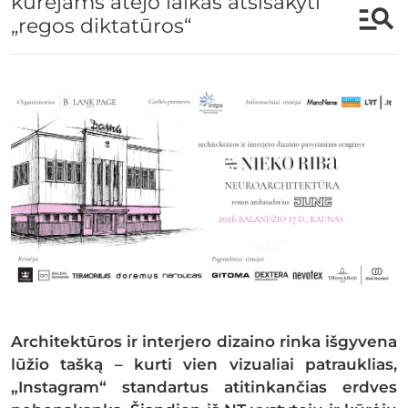
kūrėjams atėjo laikas atsisakyti
„regos diktatūros“
Architektūros ir interjero dizaino rinka išgyvena
lūžio tašką – kurti vien vizualiai patrauklias,
„Instagram“ standartus atitinkančias erdves