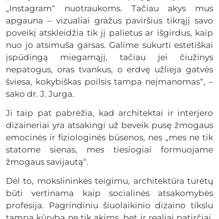
„Instagram“ nuotraukoms. Tačiau akys mus
apgauna – vizualiai gražus paviršius tikrąjį savo
poveikį atskleidžia tik jį palietus ar išgirdus, kaip
nuo jo atsimuša garsas. Galime sukurti estetiškai
įspūdingą miegamąjį, tačiau jei čiužinys
nepatogus, oras tvankus, o erdvę užlieja gatvės
šviesa, kokybiškas poilsis tampa neįmanomas“, –
sako dr. J. Jurga.
Ji taip pat pabrėžia, kad architektai ir interjero
dizaineriai yra atsakingi už beveik pusę žmogaus
emocinės ir fiziologinės būsenos, nes „mes ne tik
statome sienas, mes tiesiogiai formuojame
žmogaus savijautą“.
Dėl to, mokslininkės teigimu, architektūra turėtų
būti vertinama kaip socialinės atsakomybės
profesija. Pagrindiniu šiuolaikinio dizaino tikslu
tampa kūryba ne tik akims, bet ir realiai patirčiai,