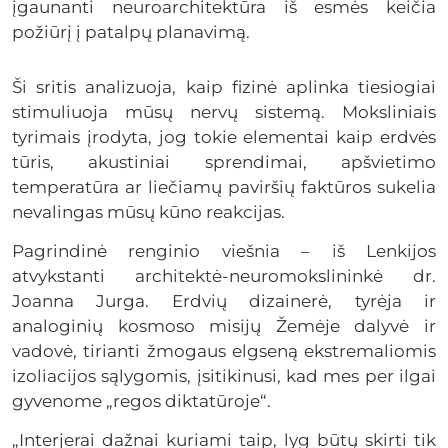
įgaunanti neuroarchitektūra iš esmės keičia
požiūrį į patalpų planavimą.
Ši sritis analizuoja, kaip fizinė aplinka tiesiogiai
stimuliuoja mūsų nervų sistemą. Moksliniais
tyrimais įrodyta, jog tokie elementai kaip erdvės
tūris, akustiniai sprendimai, apšvietimo
temperatūra ar liečiamų paviršių faktūros sukelia
nevalingas mūsų kūno reakcijas.
Pagrindinė renginio viešnia – iš Lenkijos
atvykstanti architektė-neuromokslininkė dr.
Joanna Jurga. Erdvių dizainerė, tyrėja ir
analoginių kosmoso misijų Žemėje dalyvė ir
vadovė, tirianti žmogaus elgseną ekstremaliomis
izoliacijos sąlygomis, įsitikinusi, kad mes per ilgai
gyvenome „regos diktatūroje“.
„Interjerai dažnai kuriami taip, lyg būtų skirti tik