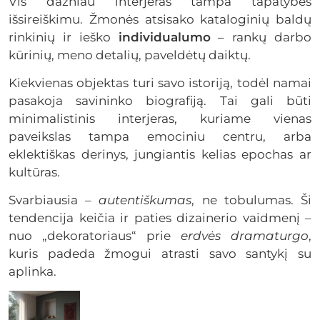
Vis dažniau interjeras tampa tapatybės
išsireiškimu. Žmonės atsisako kataloginių baldų
rinkinių ir ieško
individualumo
– rankų darbo
kūrinių, meno detalių, paveldėtų daiktų.
Kiekvienas objektas turi savo istoriją, todėl namai
pasakoja savininko biografiją. Tai gali būti
minimalistinis interjeras, kuriame vienas
paveikslas tampa emociniu centru, arba
eklektiškas derinys, jungiantis kelias epochas ar
kultūras.
Svarbiausia –
autentiškumas
, ne tobulumas. Ši
tendencija keičia ir paties dizainerio vaidmenį –
nuo „dekoratoriaus“ prie
erdvės dramaturgo
,
kuris padeda žmogui atrasti savo santykį su
aplinka.