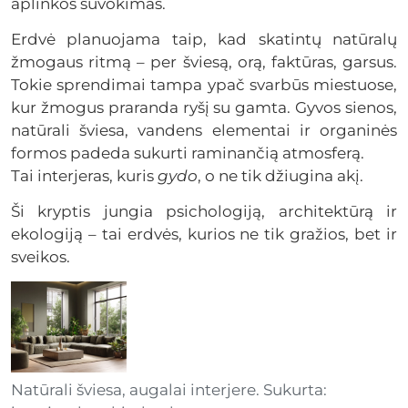
aplinkos suvokimas.
Erdvė planuojama taip, kad skatintų natūralų
žmogaus ritmą – per šviesą, orą, faktūras, garsus.
Tokie sprendimai tampa ypač svarbūs miestuose,
kur žmogus praranda ryšį su gamta. Gyvos sienos,
natūrali šviesa, vandens elementai ir organinės
formos padeda sukurti raminančią atmosferą.
Tai interjeras, kuris
gydo
, o ne tik džiugina akį.
Ši kryptis jungia psichologiją, architektūrą ir
ekologiją – tai erdvės, kurios ne tik gražios, bet ir
sveikos.
Natūrali šviesa, augalai interjere. Sukurta: