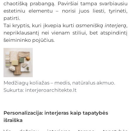
chaotišką prabangą. Paviršiai tampa svarbiausiu
estetiniu elementu – norisi juos liesti, tyrinėti,
patirti.
Tai kryptis, kuri įkvepia kurti
asmenišką interjerą
,
nepriklausantį nei vienam stiliui, bet atspindintį
šeimininko pojūčius.
Medžiagų koliažas – medis, natūralus akmuo.
Sukurta: interjeroarchitekte.lt
Personalizacija: interjeras kaip tapatybės
išraiška