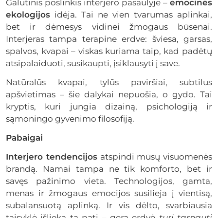
Galutinis poslinkis interjero pasaulyje –
emocinės
ekologijos
idėja. Tai ne vien tvarumas aplinkai,
bet ir dėmesys vidinei žmogaus būsenai.
Interjeras tampa terapine erdve: šviesa, garsas,
spalvos, kvapai – viskas kuriama taip, kad padėtų
atsipalaiduoti, susikaupti, įsiklausyti į save.
Natūralūs kvapai, tylūs paviršiai, subtilus
apšvietimas – šie dalykai nepuošia, o gydo. Tai
kryptis, kuri jungia dizainą, psichologiją ir
sąmoningo gyvenimo filosofiją.
Pabaigai
Interjero tendencijos
atspindi mūsų visuomenės
brandą. Namai tampa ne tik komforto, bet ir
savęs pažinimo vieta. Technologijos, gamta,
menas ir žmogaus emocijos susilieja į vientisą,
subalansuotą aplinką. Ir vis dėlto, svarbiausia
taisyklė išlieka ta pati – gera erdvė
turi tarnauti