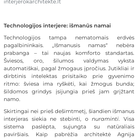
interjerokarchitekte.lt
Technologijos interjere: išmanūs namai
Technologijos tampa nematomais erdvės
pagalbininkais. „Išmanusis namas“ nebėra
prabanga – tai naujas komforto standartas.
Šviesos, oro, šilumos valdymas vyksta
automatiškai, pagal žmogaus įpročius. Jutikliai ir
dirbtinis intelektas prisitaiko prie gyvenimo
ritmo: šviesa ima ryškėti, kai žmogus bunda;
šildomos grindys įsijungia prieš jam grįžtant
namo.
Skirtingai nei prieš dešimtmetį, šiandien išmanus
interjeras siekia ne stebinti, o
nuraminti
. Visa
sistema paslėpta, sujungta su natūraliais
paviršiais. Kaip pabrėžia architektė Agnija