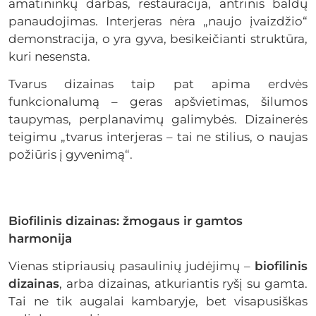
amatininkų darbas, restauracija, antrinis baldų
panaudojimas. Interjeras nėra „naujo įvaizdžio“
demonstracija, o yra gyva, besikeičianti struktūra,
kuri nesensta.
Tvarus dizainas taip pat apima erdvės
funkcionalumą – geras apšvietimas, šilumos
taupymas, perplanavimų galimybės. Dizainerės
teigimu „tvarus interjeras – tai ne stilius, o naujas
požiūris į gyvenimą“.
Biofilinis dizainas: žmogaus ir gamtos
harmonija
Vienas stipriausių pasaulinių judėjimų –
biofilinis
dizainas
, arba dizainas, atkuriantis ryšį su gamta.
Tai ne tik augalai kambaryje, bet visapusiškas