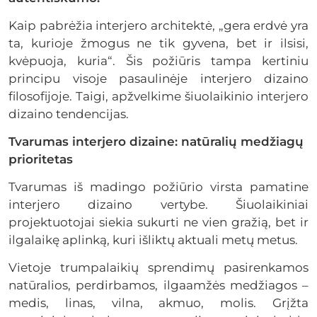
Kaip pabrėžia interjero architektė, „gera erdvė yra
ta, kurioje žmogus ne tik gyvena, bet ir ilsisi,
kvėpuoja, kuria“. Šis požiūris tampa kertiniu
principu visoje pasaulinėje interjero dizaino
filosofijoje.
Taigi, apžvelkime šiuolaikinio interjero
dizaino tendencijas.
Tvarumas interjero dizaine: natūralių medžiagų
prioritetas
Tvarumas iš madingo požiūrio virsta pamatine
interjero dizaino vertybe. Šiuolaikiniai
projektuotojai siekia sukurti ne vien gražią, bet ir
ilgalaikę aplinką, kuri išliktų aktuali metų metus.
Vietoje trumpalaikių sprendimų pasirenkamos
natūralios, perdirbamos, ilgaamžės medžiagos –
medis, linas, vilna, akmuo, molis. Grįžta