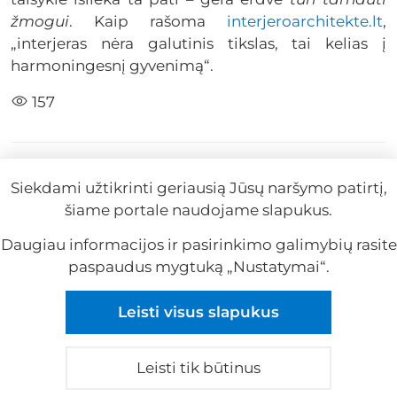
žmogui
. Kaip rašoma
interjeroarchitekte.lt
,
„interjeras nėra galutinis tikslas, tai kelias į
harmoningesnį gyvenimą“.
157
#Agnija Pavydė
#Interjeras
#Interjero sprendimai
Siekdami užtikrinti geriausią Jūsų naršymo patirtį,
ir tendencijos
#Naudingi patarimai
šiame portale naudojame slapukus.
2025-12-03
Remiama
Daugiau informacijos ir pasirinkimo galimybių rasite
paspaudus mygtuką „Nustatymai“.
Reklama
Leisti visus slapukus
Reklama
Leisti tik būtinus
© 2026 visos teisės saugomos