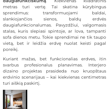
daugiafunkciškumą
. Kiekvienas kvadratinis
metras turi vertę. Tai skatina kūrybingus
sprendimus: transformuojami baldai,
slankiojančios sienos, baldų erdvės
daugiafunkcionalumas. Pavyzdžiui, valgomasis
stalas, kuris slepiasi spintoje, ar lova, tampanti
sofa dienos metu. Tokie sprendimai ne tik taupo
vietą, bet ir leidžia erdvę nuolat keisti pagal
poreikį.
Kuriant mažas, bet funkcionalias erdves, itin
svarbus profesionalus planavimas. Interjero
dizaino projektas prasideda nuo kruopštaus
erdvinio scenarijaus – kai kiekvienas centimetras
turi aiškią paskirtį.