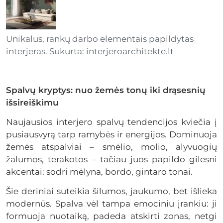
Unikalus, rankų darbo elementais papildytas
interjeras. Sukurta: interjeroarchitekte.lt
Spalvų kryptys: nuo žemės tonų iki drąsesnių
išsireiškimu
Naujausios interjero spalvų tendencijos kviečia į
pusiausvyrą tarp ramybės ir energijos. Dominuoja
žemės atspalviai – smėlio, molio, alyvuogių
žalumos, terakotos – tačiau juos papildo gilesni
akcentai: sodri mėlyna, bordo, gintaro tonai.
Šie deriniai suteikia šilumos, jaukumo, bet išlieka
modernūs. Spalva vėl tampa emociniu įrankiu: ji
formuoja nuotaiką, padeda atskirti zonas, netgi