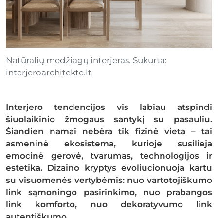
Natūralių medžiagų interjeras. Sukurta:
interjeroarchitekte.lt
Interjero tendencijos vis labiau atspindi
šiuolaikinio žmogaus santykį su pasauliu.
Šiandien namai nebėra tik fizinė vieta – tai
asmeninė ekosistema, kurioje susilieja
emocinė gerovė, tvarumas, technologijos ir
estetika. Dizaino kryptys evoliucionuoja kartu
su visuomenės vertybėmis: nuo vartotojiškumo
link sąmoningo pasirinkimo, nuo prabangos
link komforto, nuo dekoratyvumo link
autentiškumo.