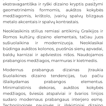
ekstravagantiška ir ryški dizaino kryptis pasižymi
geometrinėmis formomis, aukštos kokybės
medžiagomis, krištolo, įvairių spalvų blizgaus
metalo akcentais ir spalvų kontrastais.
Neoklasikinis stilius remiasi antikinių Graikijos ir
Romos kultūrų dizaino elementais, tačiau juos
sušiuolaikina ir modernizuoja. Neoklasikai
būdinga aukštos kolonos, puošnūs sienų apvadai,
baldų karnizai ir apšviestos nišos. Naudojamos
prabangios medžiagos, marmuras ir kietmedis.
Modernus prabangus dizainas įtraukia
šiuolaikines dizaino tendencijas, tuo pačiu
išlaikydamas prabangos elementus.
Minimalistinis dekoras, aukštos kokybės
medžiagos, šviesūs atspalviai ir švarios linijos
sudaro modernaus prabangaus interjero esmę.
Technologinės naujovės ir išskirtiniai dizaino