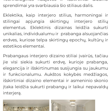
sprendimai yra svarbiausia šio stiliaus dalis.
Eklektika, kaip interjero stilius, harmoningai ir
stilingai apjungia skirtingų interjero stilių
elementus. Eklektinis dizainas leidžia sukurti
unikalias, individualumu ir prabanga alsuojančias
erdves, kuriose telpa skirtingų epochų, kultūrų ir
estetikos elementai.
Prabangaus interjero dizaino stiliai įvairūs, tačiau
jie visi siekia sukurti erdvę, kurioje prabanga,
elegancija ir išskirtinumas susijungia su jaukumu
ir funkcionalumu. Aukštos kokybės medžiagos,
išskirtiniai dizaino elementai ir asmeninio skonio
įtaka leidžia sukurti prabangų ir laikui nepavaldų
interjerą.