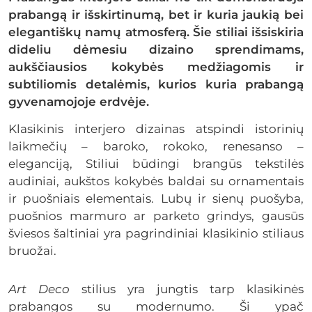
prabangą ir išskirtinumą, bet ir kuria jaukią bei
elegantiškų namų atmosferą. Šie stiliai išsiskiria
dideliu dėmesiu dizaino sprendimams,
aukščiausios kokybės medžiagomis ir
subtiliomis detalėmis, kurios kuria prabangą
gyvenamojoje erdvėje.
Klasikinis interjero dizainas atspindi istorinių
laikmečių – baroko, rokoko, renesanso –
eleganciją, Stiliui būdingi brangūs tekstilės
audiniai, aukštos kokybės baldai su ornamentais
ir puošniais elementais. Lubų ir sienų puošyba,
puošnios marmuro ar parketo grindys, gausūs
šviesos šaltiniai yra pagrindiniai klasikinio stiliaus
bruožai.
Art Deco
stilius yra jungtis tarp klasikinės
prabangos su modernumo. Ši ypač