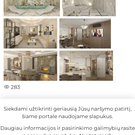
283
Siekdami užtikrinti geriausią Jūsų naršymo patirtį,
#Interjeras
#Prabanga
#Stilius
#Dovilė Švilpienė
šiame portale naudojame slapukus.
2024-05-11
Daugiau informacijos ir pasirinkimo galimybių rasite