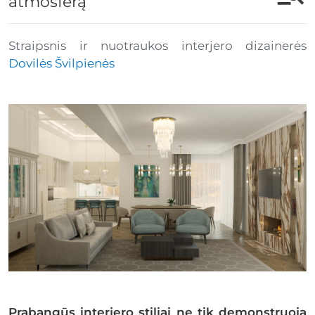
atmosferą
Straipsnis ir nuotraukos interjero dizainerės
Dovilės Švilpienės
Prabangūs interjero stiliai ne tik demonstruoja