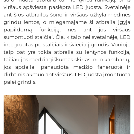
viršaus apšviesta paslėpta LED juosta. Svetainėje
ant šios atbrailos šono ir viršaus užkyla medinės
grindų lentos, o miegamajame ši atbraila įgyja
papildomą funkciją, nes ant jos viršaus
sumontuoti stalčiai. Čia, kitaip nei svetainėje, LED
integruotas po stalčiais ir šviečia į grindis. Vonioje
taip pat yra tokia atbraila su lentynos funkcija,
tačiau jos medžiagiškumas skiriasi nuo kambarių,
jos apdailai panaudota medžio faneruotė ir
dirbtinis akmuo ant viršaus. LED juosta įmontuota
palei grindis.