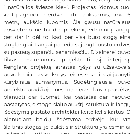
į natūralios šviesos kiekį. Projektas įdomus tuo,
kad pagrindinė erdvė – itin aukštomis, apie 6
metrų aukščio lubomis. Čia gausu natūralaus
apšvietimo ne tik dėl priekinių vitrininių langų,
bet dar ir dėl to, kad per visą buto stogą eina
stoglangiai. Langai padeda sujungti būsto erdves
su pastatą supančiu senamiesčiu. Dizainerei buvo
tikras malonumas projektuoti šį interjerą.
Rengiant projektą atrastas ryšys su užsakovais
buvo lemiamas veiksnys, leidęs sėkmingai įkūnyti
kūrybinius sumanymus. Sudėtingiausia buvo
projekto pradžioje, nes interjeras buvo pradėtas
planuoti dar tuomet, kai pastatas dar nebuvo
pastatytas, o stogo šlaito aukštį, struktūrą ir langų
išdėstymą pastato architektai keitė kelis kartus. O
planuojant baldų išdėstymą erdvėje, kur yra
šlaitinis stogas, jo aukštis ir struktūra yra esminiai