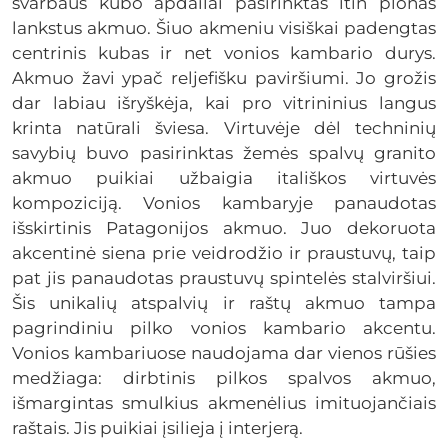
svarbaus kubo apdailai pasirinktas itin plonas
lankstus akmuo. Šiuo akmeniu visiškai padengtas
centrinis kubas ir net vonios kambario durys.
Akmuo žavi ypač reljefišku paviršiumi. Jo grožis
dar labiau išryškėja, kai pro vitrininius langus
krinta natūrali šviesa. Virtuvėje dėl techninių
savybių buvo pasirinktas žemės spalvų granito
akmuo puikiai užbaigia itališkos virtuvės
kompoziciją. Vonios kambaryje panaudotas
išskirtinis Patagonijos akmuo. Juo dekoruota
akcentinė siena prie veidrodžio ir praustuvų, taip
pat jis panaudotas praustuvų spintelės stalviršiui.
Šis unikalių atspalvių ir raštų akmuo tampa
pagrindiniu pilko vonios kambario akcentu.
Vonios kambariuose naudojama dar vienos rūšies
medžiaga: dirbtinis pilkos spalvos akmuo,
išmargintas smulkius akmenėlius imituojančiais
raštais. Jis puikiai įsilieja į interjerą.