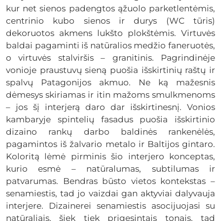
kur net sienos padengtos ąžuolo parketlentėmis,
centrinio kubo sienos ir durys (WC tūris)
dekoruotos akmens lukšto plokštėmis. Virtuvės
baldai pagaminti iš natūralios medžio faneruotės,
o virtuvės stalviršis – granitinis. Pagrindinėje
vonioje praustuvų sieną puošia išskirtinių raštų ir
spalvų Patagonijos akmuo. Ne ką mažesnis
dėmesys skiriamas ir itin mažoms smulkmenoms
– jos šį interjerą daro dar išskirtinesnį. Vonios
kambaryje spintelių fasadus puošia išskirtinio
dizaino rankų darbo baldinės rankenėlės,
pagamintos iš žalvario metalo ir Baltijos gintaro.
Koloritą lėmė pirminis šio interjero konceptas,
kurio esmė – natūralumas, subtilumas ir
patvarumas. Bendras būsto vietos kontekstas –
senamiestis, tad jo vaizdai gan aktyviai dalyvauja
interjere. Dizainerei senamiestis asocijuojasi su
natūraliais, šiek tiek prigesintais tonais, tad