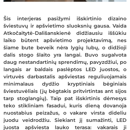
Šis interjeras pasižymi išskirtinio dizaino
šviestuvų ir apšvietimo sluoksnių gausa. Vaida
Atkočaitytė-Dališanskienė didžiausiu iššūkiu
laiko būtent apšvietimo projektavimą, nes
šiame bute beveik nėra lygių lubų, o didžioji
dalis stogo šlaito yra langai. Buvo sugalvota
daug nestandartinių sprendimų, pavyzdžiui, po
langais ar baldais paslėptos LED juostos, o
virtuvės darbastalis apšviestas reguliuojamais
minimalaus dydžio kryptiniais bėginiais
šviestuvėliais (jų bėgtakis pritvirtintas ant sijos
tarp stoglangių). Taip pat išskirtinis dėmesys
teko stikliniam fasadui, kuris dieną dovanoja
nuostabius peizažus, o vakare virsta dideliu
juodu veidrodžiu. Siekiant jį sumažinti, LED
juosta apšviesta lauko terasa: vakarais ji