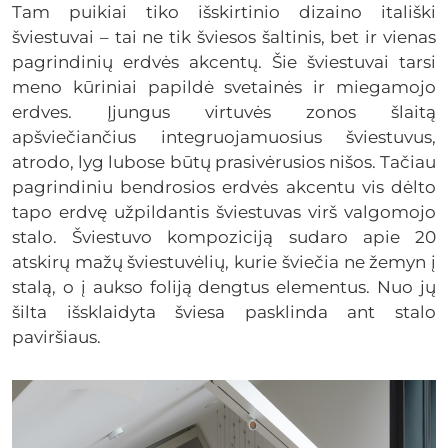
Tam puikiai tiko išskirtinio dizaino itališki
šviestuvai – tai ne tik šviesos šaltinis, bet ir vienas
pagrindinių erdvės akcentų. Šie šviestuvai tarsi
meno kūriniai papildė svetainės ir miegamojo
erdves. Įjungus virtuvės zonos šlaitą
apšviečiančius integruojamuosius šviestuvus,
atrodo, lyg lubose būtų prasivėrusios nišos. Tačiau
pagrindiniu bendrosios erdvės akcentu vis dėlto
tapo erdvę užpildantis šviestuvas virš valgomojo
stalo. Šviestuvo kompoziciją sudaro apie 20
atskirų mažų šviestuvėlių, kurie šviečia ne žemyn į
stalą, o į aukso foliją dengtus elementus. Nuo jų
šilta išsklaidyta šviesa pasklinda ant stalo
paviršiaus.