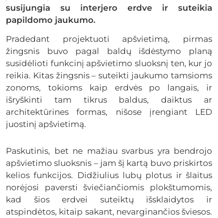
susijungia su interjero erdve ir suteikia
papildomo jaukumo.
Pradedant projektuoti apšvietimą, pirmas
žingsnis buvo pagal baldų išdėstymo planą
susidėlioti funkcinį apšvietimo sluoksnį ten, kur jo
reikia. Kitas žingsnis – suteikti jaukumo tamsioms
zonoms, tokioms kaip erdvės po langais, ir
išryškinti tam tikrus baldus, daiktus ar
architektūrines formas, nišose įrengiant LED
juostinį apšvietimą.
Paskutinis, bet ne mažiau svarbus yra bendrojo
apšvietimo sluoksnis – jam šį kartą buvo priskirtos
kelios funkcijos. Didžiulius lubų plotus ir šlaitus
norėjosi paversti šviečiančiomis plokštumomis,
kad šios erdvei suteiktų išsklaidytos ir
atspindėtos, kitaip sakant, nevarginančios šviesos.