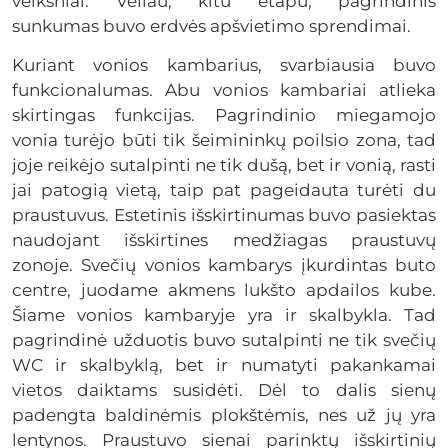
veiksniai. Vėliau, kitu etapu, pagrindinis
sunkumas buvo erdvės apšvietimo sprendimai.
Kuriant vonios kambarius, svarbiausia buvo
funkcionalumas. Abu vonios kambariai atlieka
skirtingas funkcijas. Pagrindinio miegamojo
vonia turėjo būti tik šeimininkų poilsio zona, tad
joje reikėjo sutalpinti ne tik dušą, bet ir vonią, rasti
jai patogią vietą, taip pat pageidauta turėti du
praustuvus. Estetinis išskirtinumas buvo pasiektas
naudojant išskirtines medžiagas praustuvų
zonoje. Svečių vonios kambarys įkurdintas buto
centre, juodame akmens lukšto apdailos kube.
Šiame vonios kambaryje yra ir skalbykla. Tad
pagrindinė užduotis buvo sutalpinti ne tik svečių
WC ir skalbyklą, bet ir numatyti pakankamai
vietos daiktams susidėti. Dėl to dalis sienų
padengta baldinėmis plokštėmis, nes už jų yra
lentynos. Praustuvo sienai parinktų išskirtinių