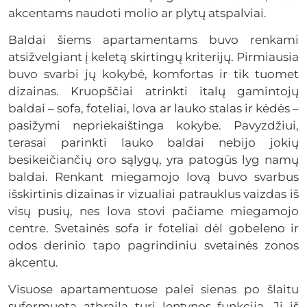
akcentams naudoti molio ar plytų atspalviai.
Baldai šiems apartamentams buvo renkami
atsižvelgiant į keletą skirtingų kriterijų. Pirmiausia
buvo svarbi jų kokybė, komfortas ir tik tuomet
dizainas. Kruopščiai atrinkti italų gamintojų
baldai – sofa, foteliai, lova ar lauko stalas ir kėdės –
pasižymi nepriekaištinga kokybe. Pavyzdžiui,
terasai parinkti lauko baldai nebijo jokių
besikeičiančių oro sąlygų, yra patogūs lyg namų
baldai. Renkant miegamojo lovą buvo svarbus
išskirtinis dizainas ir vizualiai patrauklus vaizdas iš
visų pusių, nes lova stovi pačiame miegamojo
centre. Svetainės sofa ir foteliai dėl gobeleno ir
odos derinio tapo pagrindiniu svetainės zonos
akcentu.
Visuose apartamentuose palei sienas po šlaitu
suformuota atbraila turi lentynos funkciją. Ji iš