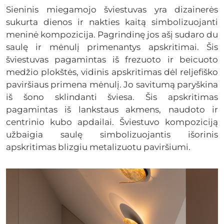
Sieninis miegamojo šviestuvas yra dizainerės
sukurta dienos ir nakties kaitą simbolizuojanti
meninė kompozicija. Pagrindinę jos ašį sudaro du
saulę ir mėnulį primenantys apskritimai. Šis
šviestuvas pagamintas iš frezuoto ir beicuoto
medžio plokštės, vidinis apskritimas dėl reljefiško
paviršiaus primena mėnulį. Jo savitumą paryškina
iš šono sklindanti šviesa. Šis apskritimas
pagamintas iš lankstaus akmens, naudoto ir
centrinio kubo apdailai. Šviestuvo kompoziciją
užbaigia saulę simbolizuojantis išorinis
apskritimas blizgiu metalizuotu paviršiumi.