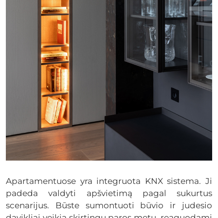
Apartamentuose yra integruota KNX sistema. Ji
padeda valdyti apšvietimą pagal sukurtus
scenarijus. Būste sumontuoti būvio ir judesio
davikliai veikia skirtingu paros metu, reaguodami