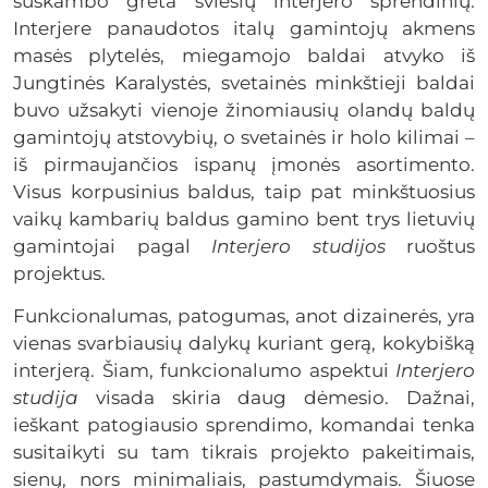
suskambo greta šviesių interjero sprendinių.
Interjere panaudotos italų gamintojų akmens
masės plytelės, miegamojo baldai atvyko iš
Jungtinės Karalystės, svetainės minkštieji baldai
buvo užsakyti vienoje žinomiausių olandų baldų
gamintojų atstovybių, o svetainės ir holo kilimai –
iš pirmaujančios ispanų įmonės asortimento.
Visus korpusinius baldus, taip pat minkštuosius
vaikų kambarių baldus gamino bent trys lietuvių
gamintojai pagal
Interjero studijos
ruoštus
projektus.
Funkcionalumas, patogumas, anot dizainerės, yra
vienas svarbiausių dalykų kuriant gerą, kokybišką
interjerą. Šiam, funkcionalumo aspektui
Interjero
studija
visada skiria daug dėmesio. Dažnai,
ieškant patogiausio sprendimo, komandai tenka
susitaikyti su tam tikrais projekto pakeitimais,
sienų, nors minimaliais, pastumdymais. Šiuose