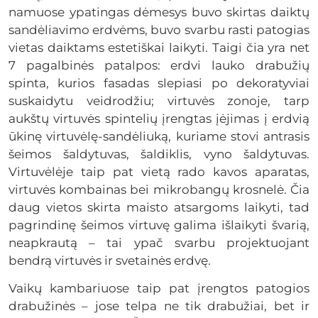
namuose ypatingas dėmesys buvo skirtas daiktų
sandėliavimo erdvėms, buvo svarbu rasti patogias
vietas daiktams estetiškai laikyti. Taigi čia yra net
7 pagalbinės patalpos: erdvi lauko drabužių
spinta, kurios fasadas slepiasi po dekoratyviai
suskaidytu veidrodžiu; virtuvės zonoje, tarp
aukštų virtuvės spintelių įrengtas įėjimas į erdvią
ūkinę virtuvėlę-sandėliuką, kuriame stovi antrasis
šeimos šaldytuvas, šaldiklis, vyno šaldytuvas.
Virtuvėlėje taip pat vietą rado kavos aparatas,
virtuvės kombainas bei mikrobangų krosnelė. Čia
daug vietos skirta maisto atsargoms laikyti, tad
pagrindinę šeimos virtuvę galima išlaikyti švarią,
neapkrautą – tai ypač svarbu projektuojant
bendrą virtuvės ir svetainės erdvę.
Vaikų kambariuose taip pat įrengtos patogios
drabužinės – jose telpa ne tik drabužiai, bet ir