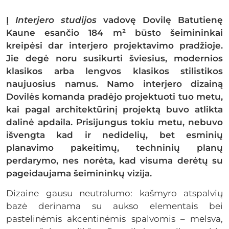
Į
Interjero studijos
vadovę Dovilę Batutienę
Kaune esančio 184 m² būsto šeimininkai
kreipėsi dar interjero projektavimo pradžioje.
Jie degė noru susikurti šviesius, modernios
klasikos arba lengvos klasikos stilistikos
naujuosius namus. Namo interjero dizainą
Dovilės komanda pradėjo projektuoti tuo metu,
kai pagal architektūrinį projektą buvo atlikta
dalinė apdaila. Prisijungus tokiu metu, nebuvo
išvengta kad ir nedidelių, bet esminių
planavimo pakeitimų, techninių planų
perdarymo, nes norėta, kad visuma derėtų su
pageidaujama šeimininkų vizija.
Dizaine gausu neutralumo: kašmyro atspalvių
bazė derinama su aukso elementais bei
pastelinėmis akcentinėmis spalvomis – melsva,