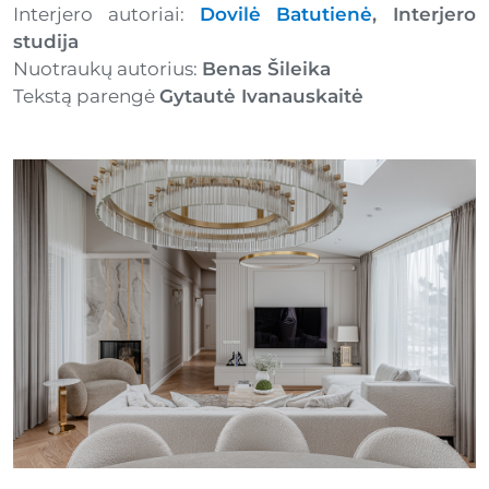
Interjero autoriai:
Dovilė Batutienė
, Interjero
studija
Nuotraukų autorius:
Benas Šileika
Tekstą parengė
Gytautė Ivanauskaitė