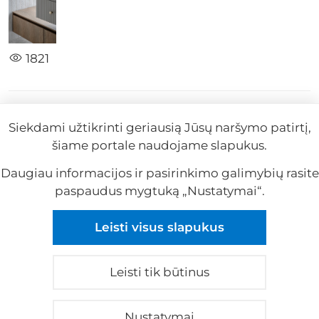
1821
#Dovilė Batutienė
#Interjeras
#Interjero
Siekdami užtikrinti geriausią Jūsų naršymo patirtį,
pristatymas
šiame portale naudojame slapukus.
2024-08-26
Daugiau informacijos ir pasirinkimo galimybių rasite
paspaudus mygtuką „Nustatymai“.
Reklama
Leisti visus slapukus
Reklama
Leisti tik būtinus
© 2026 visos teisės saugomos
Apie mus
|
Kontaktai
|
Privatumo politika
|
Nustatymai