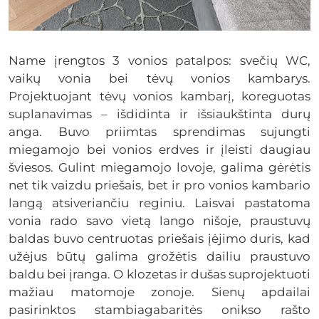
Name įrengtos 3 vonios patalpos: svečių WC,
vaikų vonia bei tėvų vonios kambarys.
Projektuojant tėvų vonios kambarį, koreguotas
suplanavimas – išdidinta ir išsiaukštinta durų
anga. Buvo priimtas sprendimas sujungti
miegamojo bei vonios erdves ir įleisti daugiau
šviesos. Gulint miegamojo lovoje, galima gėrėtis
net tik vaizdu priešais, bet ir pro vonios kambario
langą atsiveriančiu reginiu. Laisvai pastatoma
vonia rado savo vietą lango nišoje, praustuvų
baldas buvo centruotas priešais įėjimo duris, kad
užėjus būtų galima grožėtis dailiu praustuvo
baldu bei įranga. O klozetas ir dušas suprojektuoti
mažiau matomoje zonoje. Sienų apdailai
pasirinktos stambiagabaritės onikso rašto