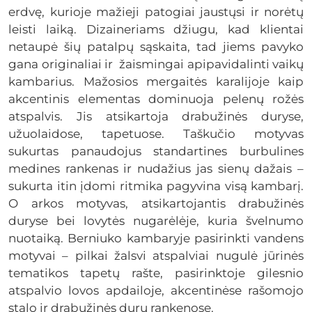
erdvę, kurioje mažieji patogiai jaustųsi ir norėtų
leisti laiką. Dizaineriams džiugu, kad klientai
netaupė šių patalpų sąskaita, tad jiems pavyko
gana originaliai ir žaismingai apipavidalinti vaikų
kambarius. Mažosios mergaitės karalijoje kaip
akcentinis elementas dominuoja pelenų rožės
atspalvis. Jis atsikartoja drabužinės duryse,
užuolaidose, tapetuose. Taškučio motyvas
sukurtas panaudojus standartines burbulines
medines rankenas ir nudažius jas sienų dažais –
sukurta itin įdomi ritmika pagyvina visą kambarį.
O arkos motyvas, atsikartojantis drabužinės
duryse bei lovytės nugarėlėje, kuria švelnumo
nuotaiką. Berniuko kambaryje pasirinkti vandens
motyvai – pilkai žalsvi atspalviai nugulė jūrinės
tematikos tapetų rašte, pasirinktoje gilesnio
atspalvio lovos apdailoje, akcentinėse rašomojo
stalo ir drabužinės durų rankenose.