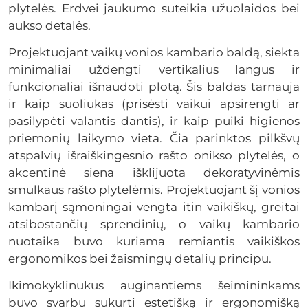
plytelės. Erdvei jaukumo suteikia užuolaidos bei
aukso detalės.
Projektuojant vaikų vonios kambario baldą, siekta
minimaliai uždengti vertikalius langus ir
funkcionaliai išnaudoti plotą. Šis baldas tarnauja
ir kaip suoliukas (prisėsti vaikui apsirengti ar
pasilypėti valantis dantis), ir kaip puiki higienos
priemonių laikymo vieta. Čia parinktos pilkšvų
atspalvių išraiškingesnio rašto onikso plytelės, o
akcentinė siena išklijuota dekoratyvinėmis
smulkaus rašto plytelėmis. Projektuojant šį vonios
kambarį sąmoningai vengta itin vaikiškų, greitai
atsibostančių sprendinių, o vaikų kambario
nuotaika buvo kuriama remiantis vaikiškos
ergonomikos bei žaismingų detalių principu.
Ikimokyklinukus auginantiems šeimininkams
buvo svarbu sukurti estetišką ir ergonomišką