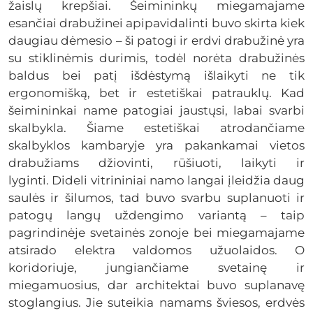
žaislų krepšiai. Šeimininkų miegamajame
esančiai drabužinei apipavidalinti buvo skirta kiek
daugiau dėmesio – ši patogi ir erdvi drabužinė yra
su stiklinėmis durimis, todėl norėta drabužinės
baldus bei patį išdėstymą išlaikyti ne tik
ergonomišką, bet ir estetiškai patrauklų. Kad
šeimininkai name patogiai jaustųsi, labai svarbi
skalbykla. Šiame estetiškai atrodančiame
skalbyklos kambaryje yra pakankamai vietos
drabužiams džiovinti, rūšiuoti, laikyti ir
lyginti. Dideli vitrininiai namo langai įleidžia daug
saulės ir šilumos, tad buvo svarbu suplanuoti ir
patogų langų uždengimo variantą – taip
pagrindinėje svetainės zonoje bei miegamajame
atsirado elektra valdomos užuolaidos. O
koridoriuje, jungiančiame svetainę ir
miegamuosius, dar architektai buvo suplanavę
stoglangius. Jie suteikia namams šviesos, erdvės