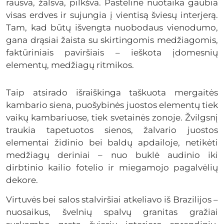
rausva, žalsva, pilkšva. Pastelinė nuotaika gaubia
visas erdves ir sujungia į vientisą šviesų interjerą.
Tam, kad būtų išvengta nuobodaus vienodumo,
gana drąsiai žaista su skirtingomis medžiagomis,
faktūriniais paviršiais – ieškota įdomesnių
elementų, medžiagų ritmikos.
Taip atsirado išraiškinga taškuota mergaitės
kambario siena, puošybinės juostos elementų tiek
vaikų kambariuose, tiek svetainės zonoje. Žvilgsnį
traukia tapetuotos sienos, žalvario juostos
elementai židinio bei baldų apdailoje, netikėti
medžiagų deriniai – nuo buklė audinio iki
dirbtinio kailio fotelio ir miegamojo pagalvėlių
dekore.
Virtuvės bei salos stalviršiai atkeliavo iš Brazilijos –
nuosaikus, švelnių spalvų granitas gražiai