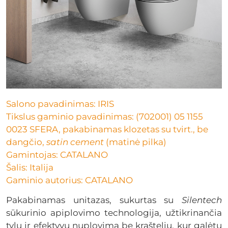
Salono pavadinimas: IRIS
Tikslus gaminio pavadinimas: (702001) 05 1155
0023 SFERA, pakabinamas klozetas su tvirt., be
dangčio,
satin cement
(matinė pilka)
Gamintojas: CATALANO
Šalis: Italija
Gaminio autorius: CATALANO
Pakabinamas unitazas, sukurtas su
Silentech
sūkurinio apiplovimo technologija, užtikrinančia
tylų ir efektyvų nuplovimą be kraštelių, kur galėtų