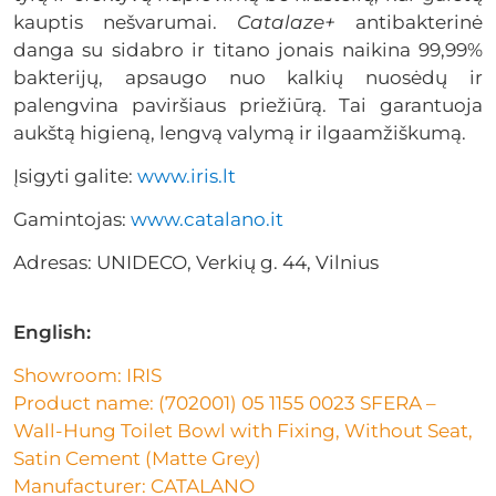
kauptis nešvarumai.
Catalaze+
antibakterinė
danga su sidabro ir titano jonais naikina 99,99%
bakterijų, apsaugo nuo kalkių nuosėdų ir
palengvina paviršiaus priežiūrą. Tai garantuoja
aukštą higieną, lengvą valymą ir ilgaamžiškumą.
Įsigyti galite:
www.iris.lt
Gamintojas:
www.catalano.it
Adresas: UNIDECO, Verkių g. 44, Vilnius
English:
Showroom: IRIS
Product name: (702001) 05 1155 0023 SFERA –
Wall-Hung Toilet Bowl with Fixing, Without Seat,
Satin Cement (Matte Grey)
Manufacturer: CATALANO