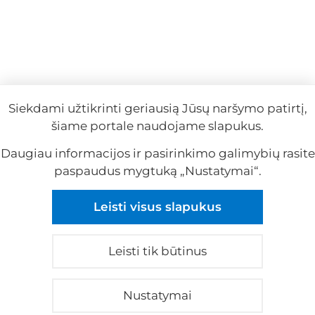
Siekdami užtikrinti geriausią Jūsų naršymo patirtį,
šiame portale naudojame slapukus.
Daugiau informacijos ir pasirinkimo galimybių rasite
paspaudus mygtuką „Nustatymai“.
Reklama
Leisti visus slapukus
Reklama
Leisti tik būtinus
© 2026 visos teisės saugomos
Apie mus
|
Kontaktai
|
Privatumo politika
|
Nustatymai
Slapukų nustatymai
|
Reklama