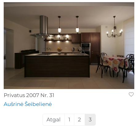
Privatus 2007 Nr. 31
Aušrinė Šeibelienė
Atgal
1
2
3