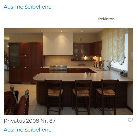
Aušrinė Šeibelienė
Reklama
Privatus 2008 Nr. 87
Aušrinė Šeibelienė