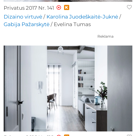
Privatus 2017 Nr. 141
Dizaino virtuvė
/
Karolina Juodeškaitė-Juknė
/
Gabija Pažarskytė
/ Evelina Tumas
Reklama