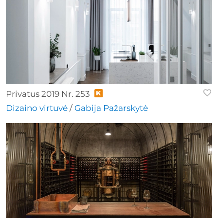
Privatus 2019 Nr. 253
Dizaino virtuvė
/
Gabija Pažarskytė