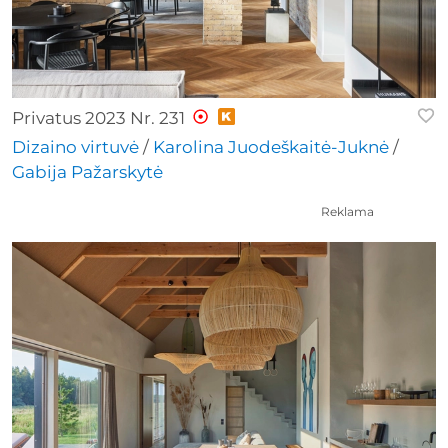
Privatus 2023 Nr. 231
Dizaino virtuvė
/
Karolina Juodeškaitė-Juknė
/
Gabija Pažarskytė
Reklama