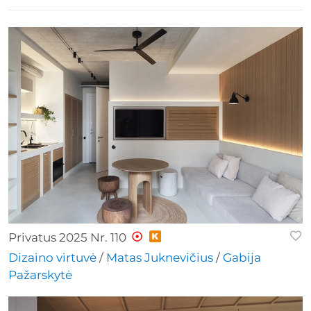
Privatus 2025 Nr. 110
Dizaino virtuvė
/
Matas Juknevičius
/
Gabija
Pažarskytė