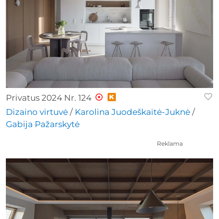
Privatus 2024 Nr. 124
Dizaino virtuvė
/
Karolina Juodeškaitė-Juknė
/
Gabija Pažarskytė
Reklama