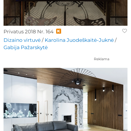
Privatus 2018 Nr. 164
Dizaino virtuvė
/
Karolina Juodeškaitė-Juknė
/
Gabija Pažarskytė
Reklama