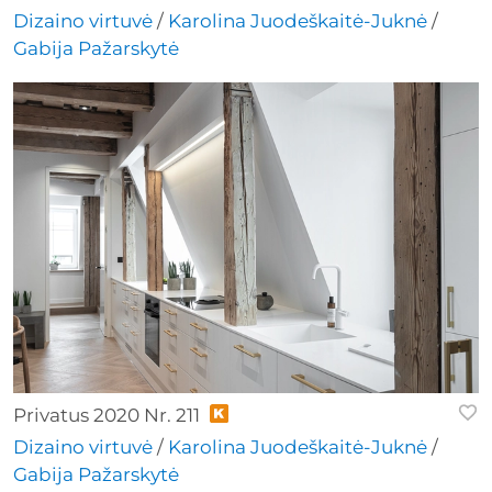
Dizaino virtuvė
/
Karolina Juodeškaitė-Juknė
/
Gabija Pažarskytė
Privatus 2020 Nr. 211
Dizaino virtuvė
/
Karolina Juodeškaitė-Juknė
/
Gabija Pažarskytė