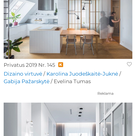
Privatus 2019 Nr. 145
Dizaino virtuvė
/
Karolina Juodeškaitė-Juknė
/
Gabija Pažarskytė
/ Evelina Tumas
Reklama