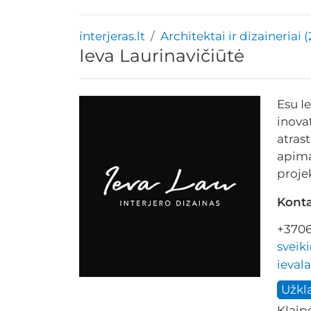
interjeras.lt
Architektai ir dizaineriai 
Ieva Laurinavičiūtė
Esu Ie
inova
atras
apima
proje
Konta
+370
sveik
ievala
Užkl
Klaip