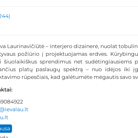
(244)
va Laurinavičiūtė – interjero dizainerė, nuolat tobulina
tyvaus požiūrio į projektuojamas erdves. Kūrybin
ti šiuolaikiškus sprendimus net sudėtingiausiems p
nčius platų paslaugų spektrą – nuo idėjos iki įg
ktavimo rūpesčiais, kad galėtumėte mėgautis savo sv
ktai:
69084922
i@ievalau.lt
u.lt
ausa
ėda