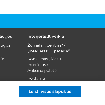
laugos
Interjeras.lt veikla
augos
Žurnalai „Centras“ /
„Interjeras.LT pataria“
ja
Konkursas „Metų
interjeras /
Auksinė paletė“
Reklama
erui
Kontaktai
Leisti visus slapukus