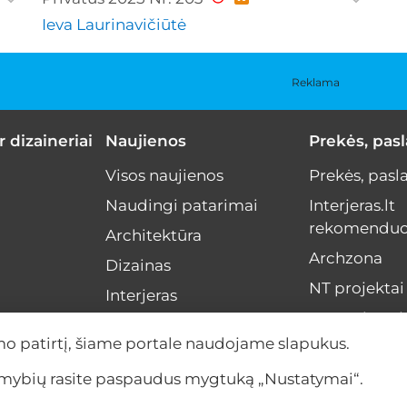
Ieva Laurinavičiūtė
Reklama
r dizaineriai
Naujienos
Prekės, pas
Visos naujienos
Prekės, pasl
Naudingi patarimai
Interjeras.lt
rekomenduo
Architektūra
Archzona
Dizainas
NT projektai
Interjeras
Menas interj
NT rinka
mo patirtį, šiame portale naudojame slapukus.
Interviu
limybių rasite paspaudus mygtuką „Nustatymai“.
Įvykiai