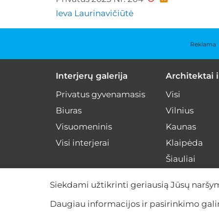
Ieva Laurinavičiūtė
Reklama
Interjerų galerija
Architektai i
Privatus gyvenamasis
Visi
Biuras
Vilnius
Visuomeninis
Kaunas
Visi interjerai
Klaipėda
Šiauliai
Kiti miestai
Siekdami užtikrinti geriausią Jūsų naršy
Visa Lietuva
Daugiau informacijos ir pasirinkimo ga