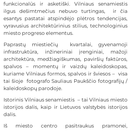
funkcionalūs ir asketiški. Vilniaus senamiestis
ilgus dešimtmečius nebuvo turtingas, ir čia
esantys pastatai atspindėjo plėtros tendencijas,
vyravusius architektūrinius stilius, technologinius
miesto progreso elementus.
Paprastų miestiečių kvartalai, gyvenamoji
infrastruktūra, inžineriniai įrenginiai, mažoji
architektūra, medžiagiškumas, paviršių faktūros,
spalvos – momentų ir vaizdų kaleidoskopas,
kuriame Vilniaus formos, spalvos ir šviesos – visa
tai šioje fotografo Sauliaus Paukščio fotografijų /
kaleidoskopų parodoje.
Istorinis Vilniaus senamiestis – tai Vilniaus miesto
istorijos dalis, kaip ir Lietuvos valstybės istorijos
dalis.
Iš miesto centro pasitraukus pramonei,