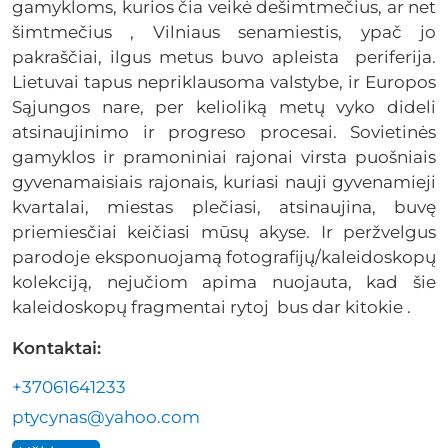
gamykloms, kurios čia veikė dešimtmečius, ar net
šimtmečius , Vilniaus senamiestis, ypač jo
pakraščiai, ilgus metus buvo apleista periferija.
Lietuvai tapus nepriklausoma valstybe, ir Europos
Sąjungos nare, per kelioliką metų vyko dideli
atsinaujinimo ir progreso procesai. Sovietinės
gamyklos ir pramoniniai rajonai virsta puošniais
gyvenamaisiais rajonais, kuriasi nauji gyvenamieji
kvartalai, miestas plečiasi, atsinaujina, buvę
priemiesčiai keičiasi mūsų akyse. Ir peržvelgus
parodoje eksponuojamą fotografijų/kaleidoskopų
kolekciją, nejučiom apima nuojauta, kad šie
kaleidoskopų fragmentai rytoj bus dar kitokie .
Kontaktai:
+37061641233
ptycynas@yahoo.com