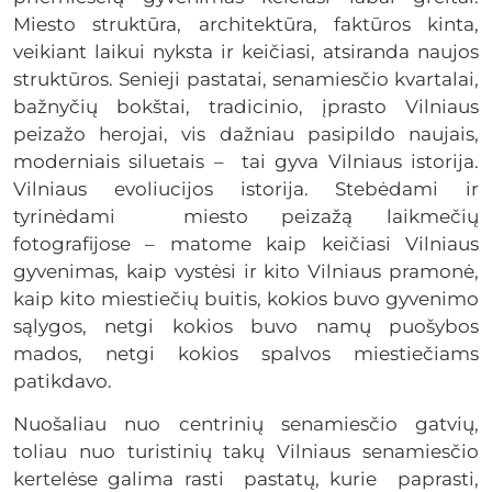
Miesto struktūra, architektūra, faktūros kinta,
veikiant laikui nyksta ir keičiasi, atsiranda naujos
struktūros. Senieji pastatai, senamiesčio kvartalai,
bažnyčių bokštai, tradicinio, įprasto Vilniaus
peizažo herojai, vis dažniau pasipildo naujais,
moderniais siluetais – tai gyva Vilniaus istorija.
Vilniaus evoliucijos istorija. Stebėdami ir
tyrinėdami miesto peizažą laikmečių
fotografijose – matome kaip keičiasi Vilniaus
gyvenimas, kaip vystėsi ir kito Vilniaus pramonė,
kaip kito miestiečių buitis, kokios buvo gyvenimo
sąlygos, netgi kokios buvo namų puošybos
mados, netgi kokios spalvos miestiečiams
patikdavo.
Nuošaliau nuo centrinių senamiesčio gatvių,
toliau nuo turistinių takų Vilniaus senamiesčio
kertelėse galima rasti pastatų, kurie paprasti,