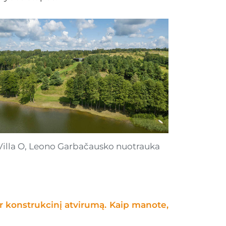
Villa O,
Leono Garbačausko nuotrauka
ir konstrukcinį atvirumą. Kaip manote,