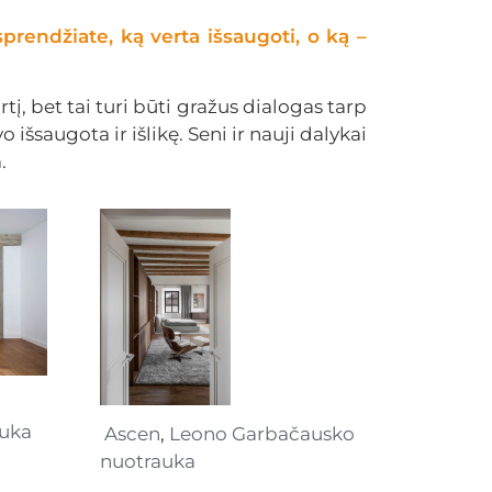
sprendžiate, ką verta išsaugoti, o ką –
rtį, bet tai turi būti gražus dialogas tarp
išsaugota ir išlikę. Seni ir nauji dalykai
.
auka
Ascen
,
Leono Garbačausko
nuotrauka