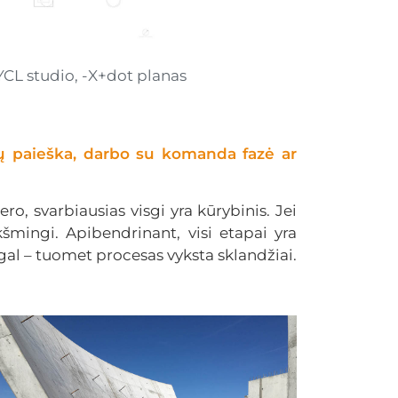
YCL studio, -X+dot planas
gų paieška, darbo su komanda fazė ar
ero, svarbiausias visgi yra kūrybinis. Jei
šmingi. Apibendrinant, visi etapai yra
atgal – tuomet procesas vyksta sklandžiai.