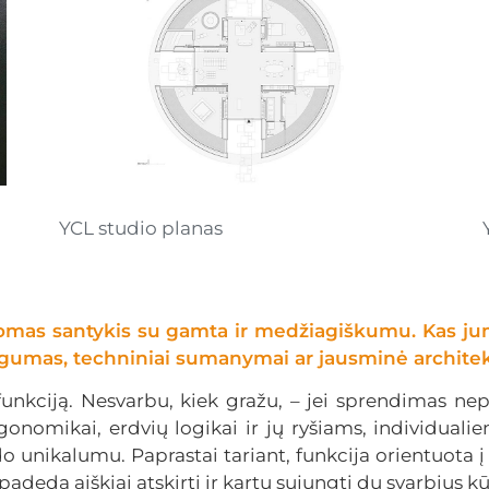
YCL studio planas
matomas santykis su gamta ir medžiagiškumu. Kas j
mas, techniniai sumanymai ar jausminė architekt
unkciją. Nesvarbu, kiek gražu, – jei sprendimas nepa
ergonomikai, erdvių logikai ir jų ryšiams, individu
do unikalumu. Paprastai tariant, funkcija orientuota į
s padeda aiškiai atskirti ir kartu sujungti du svarbius 