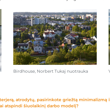
Birdhouse, Norbert Tukaj nuotrauka
terjerą, atrodytų, pasirinkote griežtą minimalizmą 
ai atspindi šiuolaikinį darbo modelį?