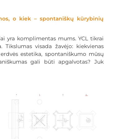
plinos, o kiek – spontaniškų kūrybinių
ą. Tai yra komplimentas mums. YCL tikrai
. Tikslumas visada žavėjo: kiekvienas
 erdvės estetika, spontaniškumo mūsų
aniškumas gali būti apgalvotas? Juk