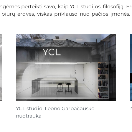
gėmės perteikti savo, kaip YCL studijos, filosofiją. E
biurų erdves, viskas priklauso nuo pačios įmonės. Sv
YCL studio, Leono Garbačausko
nuotrauka