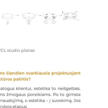
YCL studio planas
ums šiandien svarbiausia projektuojant
ūros patirtis?
togus klientui, estetika to neišgelbės.
aliems žmogaus poreikiams. Po to gimsta
 naudojimą, o estetika – į suvokimą. Jos
kūrybos etapus.