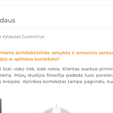
idaus
a Vytautas Gurevičius
untama architektūrinės ramybės ir emocinio santū
ofijos ar aplinkos konteksto?
i būti visko tiek, kiek reikia. Klientas svarbus pirm
mą. Mūsų studijos filosofija padeda tuos poreikiu
us kreipėsi. Aplinkos kontekstas tampa pagrindu, kuri