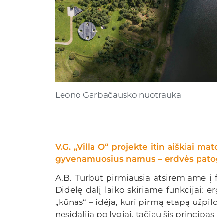
Leono Garbačausko nuotrauka
V.G. „Villa O“ projekte itin aiškiai 
gyvenamuosius namus – erdvės patogu
A.B. Turbūt pirmiausia atsiremiame į f
Didelę dalį laiko skiriame funkcijai: 
„kūnas“ – idėja, kuri pirmą etapą užpil
nesidalija po lygiai, tačiau šis principa