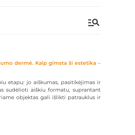
rumo dermė. Kaip gimsta ši estetika –
iniu etapu: jo aiškumas, pasitikėjimas ir
s sudėlioti aiškiu formatu, suprantant
ame objektas gali išlikti patrauklus ir