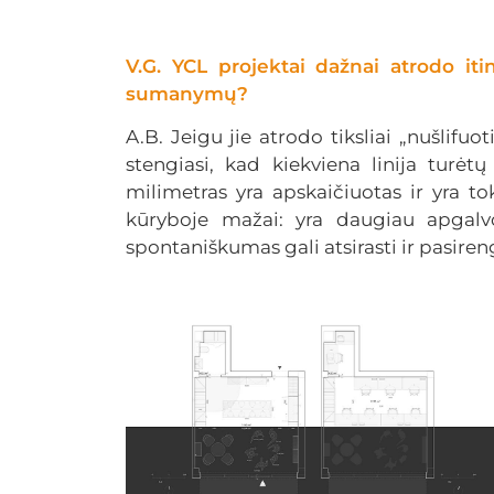
V.G. YCL projektai dažnai atrodo itin
sumanymų?
A.B. Jeigu jie atrodo tiksliai „nušlifu
stengiasi, kad kiekviena linija turė
milimetras yra apskaičiuotas ir yra
kūryboje mažai: yra daugiau apgalv
spontaniškumas gali atsirasti ir pasireng