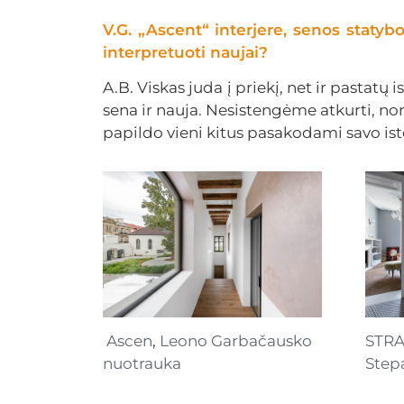
V.G. „Ascent“ interjere, senos statybo
interpretuoti naujai?
A.B. Viskas juda į priekį, net ir pastatų 
sena ir nauja. Nesistengėme atkurti, norė
papildo vieni kitus pasakodami savo istor
Ascen
,
Leono Garbačausko
STRA
nuotrauka
Step