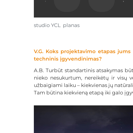
studio YCL planas
V.G. Koks projektavimo etapas jums 
techninis įgyvendinimas?
A.B. Turbūt standartinis atsakymas būtų –
nieko nesukurtum, nereikėtų ir visų v
užbaigiami laiku – kiekvienas jų natūrali
Tam būtina kiekvieną etapą iki galo įgyv