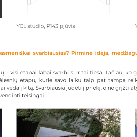
YCL studio, P143 pjūvis
asmeniškai svarbiausias? Pirminė idėja, medžia
 visi etapai labai svarbūs. Ir tai tiesa. Tačiau, ko g
ėlesnių etapų, kurie savo laiku taip pat tampa reik
ai veda į kitą. Svarbiausia judėti į priekį, o ne grįžti 
endinti teisingai.