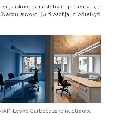
rdvių aiškumas ir estetika – per erdves, o
arbu suvokti jų filosofiją ir pritaikyti
MAP, Leono Garbačausko nuotrauka