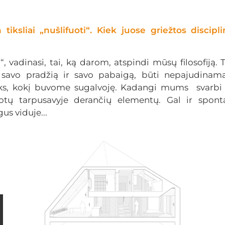
 tiksliai „nušlifuoti“. Kiek juose griežtos disci
oti“, vadinasi, tai, ką darom, atspindi mūsų filosofij
tų savo pradžią ir savo pabaigą, būti nepajudinama
 toks, kokį buvome sugalvoję. Kadangi mums svarbi
otų tarpusavyje derančių elementų. Gal ir spont
us viduje...