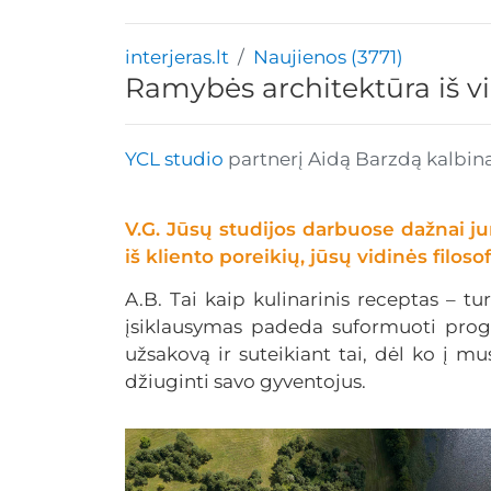
interjeras.lt
Naujienos (3771)
Ramybės architektūra iš v
YCL studio
partnerį Aidą Barzdą kalbin
V.G. Jūsų studijos darbuose dažnai j
iš kliento poreikių, jūsų vidinės filos
A.B. Tai kaip kulinarinis receptas – tur
įsiklausymas padeda suformuoti progra
užsakovą ir suteikiant tai, dėl ko į m
džiuginti savo gyventojus.