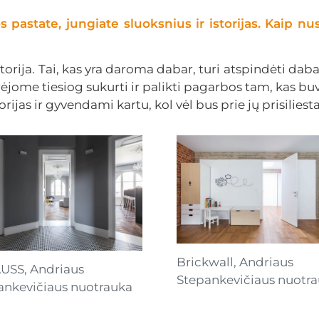
s pastate, jungiate sluoksnius ir istorijas. Kaip nu
istorija. Tai, kas yra daroma dabar, turi atspindėti daba
jome tiesiog sukurti ir palikti pagarbos tam, kas buvo 
ijas ir gyvendami kartu, kol vėl bus prie jų prisiliesta
Brickwall, Andriaus
USS, Andriaus
Stepankevičiaus nuotr
ankevičiaus nuotrauka