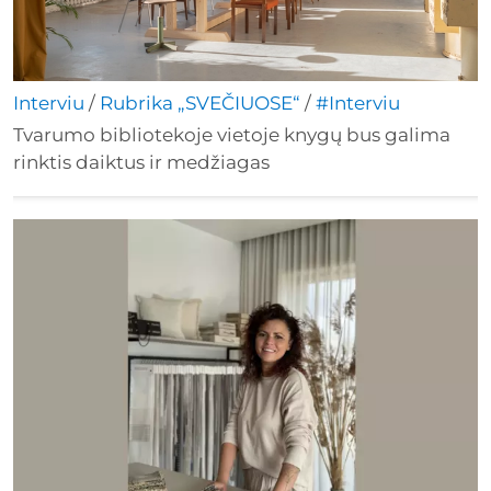
Interviu
/
Rubrika „SVEČIUOSE“
/
#Interviu
Tvarumo bibliotekoje vietoje knygų bus galima
rinktis daiktus ir medžiagas