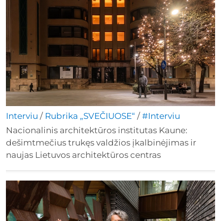
Interviu
/
Rubrika „SVEČIUOSE“
/
#Interviu
Nacionalinis architektūros institutas Kaune:
dešimtmečius trukęs valdžios įkalbinėjimas ir
naujas Lietuvos architektūros centras