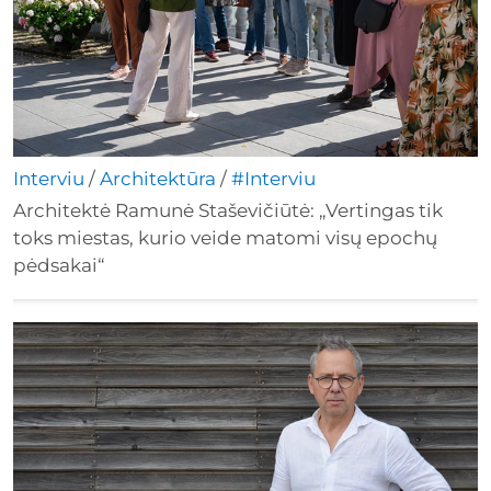
Interviu
/
Architektūra
/
#Interviu
Architektė Ramunė Staševičiūtė: „Vertingas tik
toks miestas, kurio veide matomi visų epochų
pėdsakai“