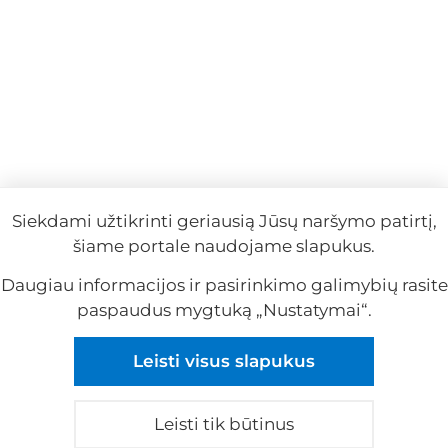
Siekdami užtikrinti geriausią Jūsų naršymo patirtį,
šiame portale naudojame slapukus.
Daugiau informacijos ir pasirinkimo galimybių rasite
paspaudus mygtuką „Nustatymai“.
Reklama
Leisti visus slapukus
Reklama
Leisti tik būtinus
© 2026 visos teisės saugomos