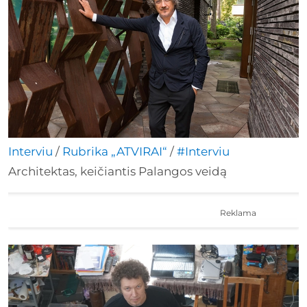
Interviu
/
Rubrika „ATVIRAI“
/
#Interviu
Architektas, keičiantis Palangos veidą
Reklama