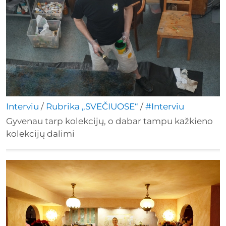
Interviu
/
Rubrika „SVEČIUOSE“
/
#Interviu
Gyvenau tarp kolekcijų, o dabar tampu kažkieno
kolekcijų dalimi