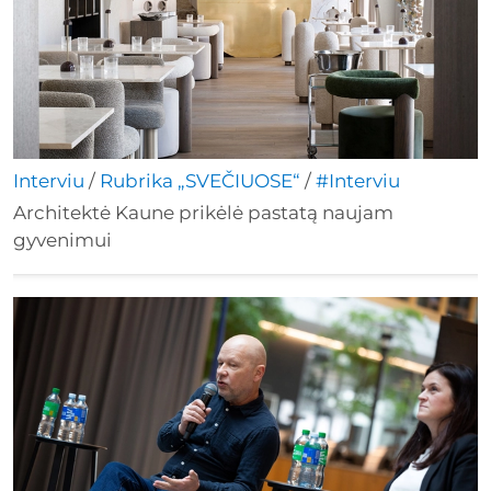
Interviu
/
Rubrika „SVEČIUOSE“
/
#Interviu
Architektė Kaune prikėlė pastatą naujam
gyvenimui