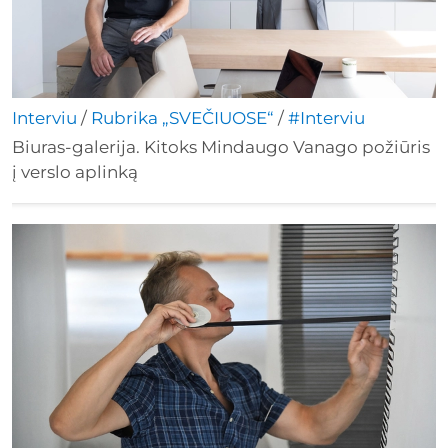
Interviu
/
Rubrika „SVEČIUOSE“
/
#Interviu
Biuras-galerija. Kitoks Mindaugo Vanago požiūris
į verslo aplinką