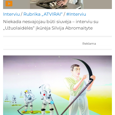
Interviu
/
Rubrika „ATVIRAI“
/
#Interviu
Niekada nesvajojau būti siuvėja – interviu su
„Užuolaidėlės“ įkūrėja Silvija Abromaityte
Reklama