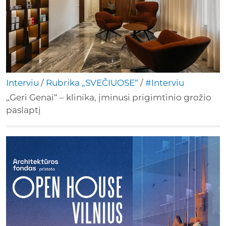
Interviu
/
Rubrika „SVEČIUOSE“
/
#Interviu
„Geri Genai“ – klinika, įminusi prigimtinio grožio
paslaptį