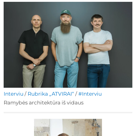
Interviu
/
Rubrika „ATVIRAI“
/
#Interviu
Ramybės architektūra iš vidaus