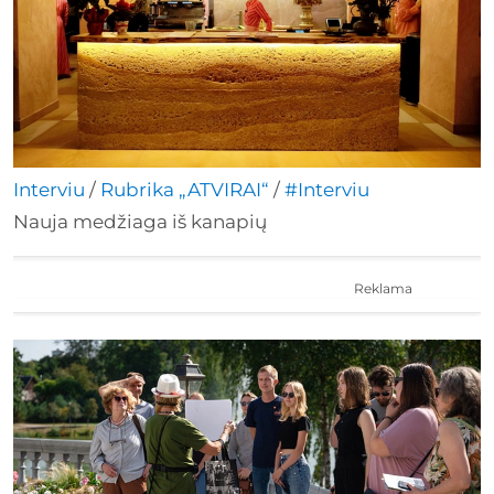
Interviu
/
Rubrika „ATVIRAI“
/
#Interviu
Nauja medžiaga iš kanapių
Reklama