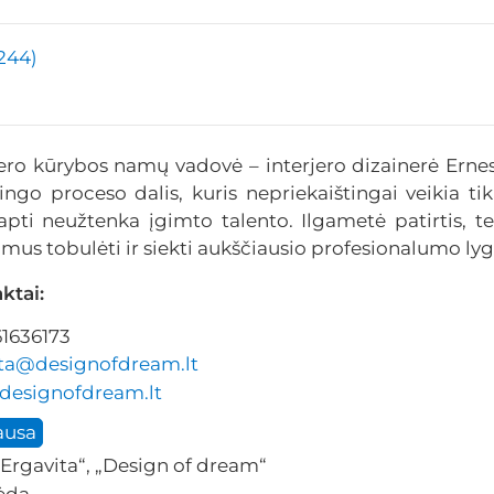
(244)
jero kūrybos namų vadovė – interjero dizainerė Ernes
ingo proceso dalis, kuris nepriekaištingai veikia tik
apti neužtenka įgimto talento. Ilgametė patirtis, te
mus tobulėti ir siekti aukščiausio profesionalumo lyg
ktai:
1636173
ta@designofdream.lt
esignofdream.lt
ausa
Ergavita“, „Design of dream“
ėda