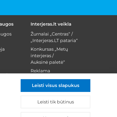
laugos
Interjeras.lt veikla
augos
Žurnalai „Centras“ /
„Interjeras.LT pataria“
ja
Konkursas „Metų
interjeras /
Auksinė paletė“
Reklama
erui
Kontaktai
Leisti visus slapukus
Leisti tik būtinus