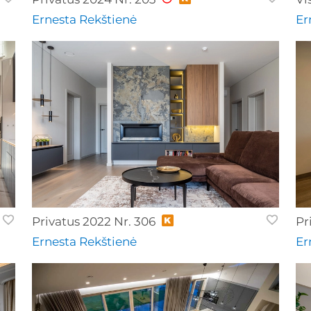
Ernesta Rekštienė
Er
Privatus 2022 Nr. 306
Pr
Ernesta Rekštienė
Er