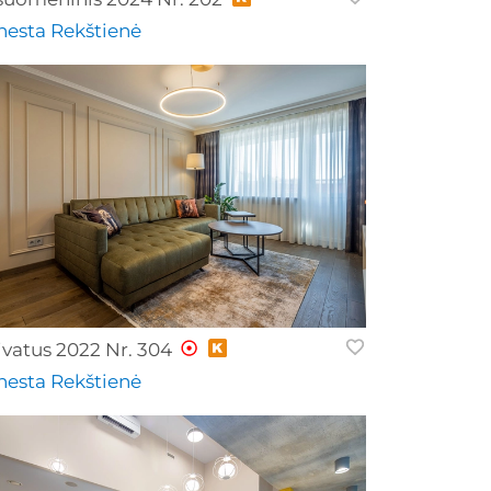
nesta Rekštienė
ivatus 2022 Nr. 304
nesta Rekštienė