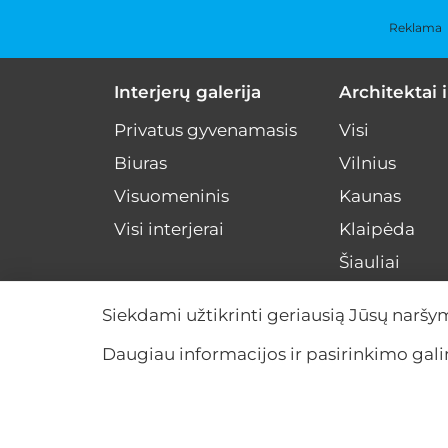
Reklama
Interjerų galerija
Architektai i
Privatus gyvenamasis
Visi
Biuras
Vilnius
Visuomeninis
Kaunas
Visi interjerai
Klaipėda
Šiauliai
Kiti miestai
Siekdami užtikrinti geriausią Jūsų naršy
Visa Lietuva
Daugiau informacijos ir pasirinkimo ga