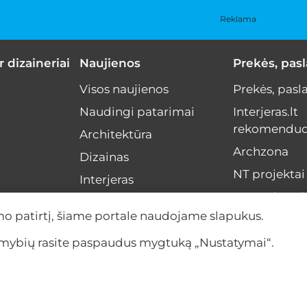
Reklama
r dizaineriai
Naujienos
Prekės, pas
Visos naujienos
Prekės, pasl
Naudingi patarimai
Interjeras.lt
rekomenduo
Architektūra
Archzona
Dizainas
NT projektai
Interjeras
Menas interj
NT rinka
mo patirtį, šiame portale naudojame slapukus.
Interviu
limybių rasite paspaudus mygtuką „Nustatymai“.
Įvykiai
Anonsas