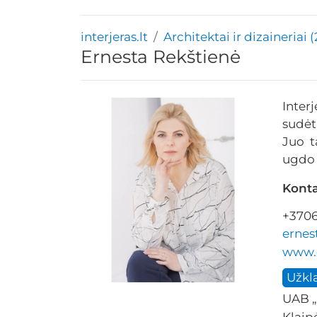
interjeras.lt
Architektai ir dizaineriai 
Ernesta Rekštienė
Inter
sudėt
Juo t
ugdo 
Konta
+3706
ernes
www.d
Užkl
UAB „
Klaip