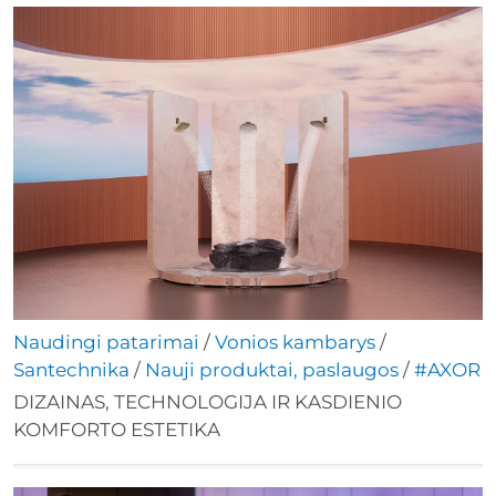
Naudingi patarimai
/
Vonios kambarys
/
Santechnika
/
Nauji produktai, paslaugos
/
#AXOR
DIZAINAS, TECHNOLOGIJA IR KASDIENIO
KOMFORTO ESTETIKA