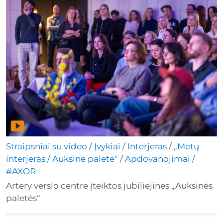
Straipsniai su video
/
Įvykiai
/
Interjeras
/
„Metų
interjeras / Auksinė paletė“
/
Apdovanojimai
/
#AXOR
Artery verslo centre įteiktos jubiliejinės „Auksinės
paletės“