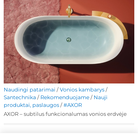
Naudingi patarimai
/
Vonios kambarys
/
Santechnika
/
Rekomenduojame
/
Nauji
produktai, paslaugos
/
#AXOR
AXOR – subtilus funkcionalumas vonios erdvėje