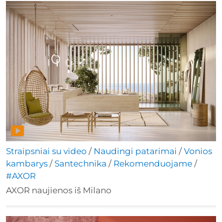
Straipsniai su video
/
Naudingi patarimai
/
Vonios
kambarys
/
Santechnika
/
Rekomenduojame
/
#AXOR
AXOR naujienos iš Milano