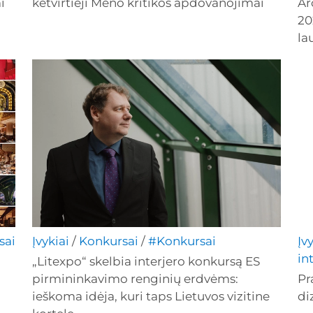
i
ketvirtieji Meno kritikos apdovanojimai
Ar
20
la
sai
Įvykiai
/
Konkursai
/
#Konkursai
Įv
in
„Litexpo“ skelbia interjero konkursą ES
pirmininkavimo renginių erdvėms:
Pr
ieškoma idėja, kuri taps Lietuvos vizitine
di