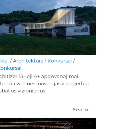
ykiai
/
Architektūra
/
Konkursai
/
onkursai
chitizer 13-ieji A+ apdovanojimai:
brėžia vietines inovacijas ir pagerbia
obalius vizionierius
Reklama