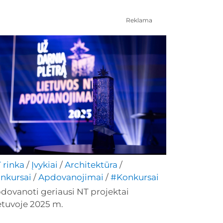
Reklama
 rinka
/
Įvykiai
/
Architektūra
/
nkursai
/
Apdovanojimai
/
#Konkursai
dovanoti geriausi NT projektai
etuvoje 2025 m.