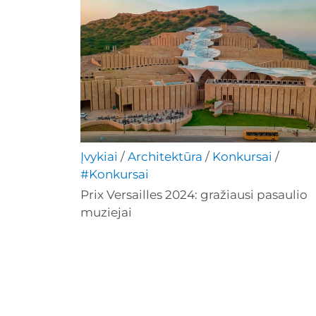
Įvykiai
/
Architektūra
/
Konkursai
/
#Konkursai
Prix Versailles 2024: gražiausi pasaulio
muziejai