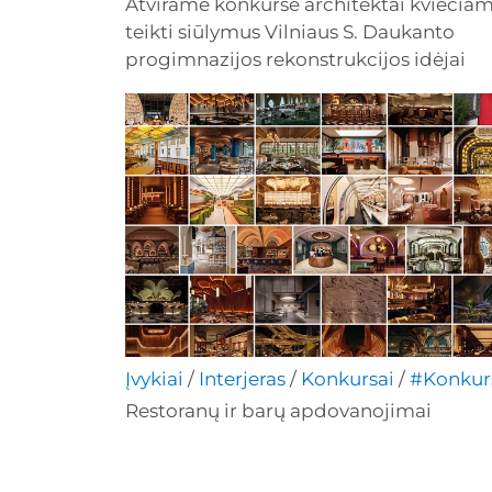
Atvirame konkurse architektai kviečiam
teikti siūlymus Vilniaus S. Daukanto
progimnazijos rekonstrukcijos idėjai
Įvykiai
/
Interjeras
/
Konkursai
/
#Konkur
Restoranų ir barų apdovanojimai