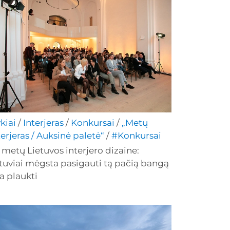
ykiai
/
Interjeras
/
Konkursai
/
„Metų
terjeras / Auksinė paletė“
/
#Konkursai
 metų Lietuvos interjero dizaine:
etuviai mėgsta pasigauti tą pačią bangą
ja plaukti