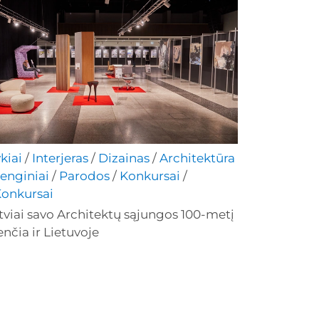
ykiai
/
Interjeras
/
Dizainas
/
Architektūra
enginiai
/
Parodos
/
Konkursai
/
onkursai
tviai savo Architektų sąjungos 100-metį
enčia ir Lietuvoje