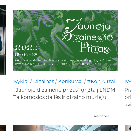
Įvykiai
/
Dizainas
/
Konkursai
/
#Konkursai
Įv
i
„Jaunojo dizainerio prizas“ grįžta į LNDM
Pr
o
Taikomosios dailės ir dizaino muziejų
pr
kv
Reklama