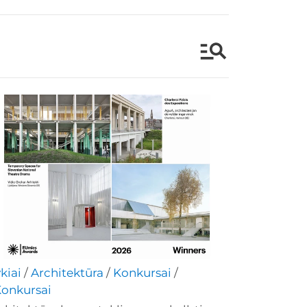
ykiai
/
Architektūra
/
Konkursai
/
onkursai