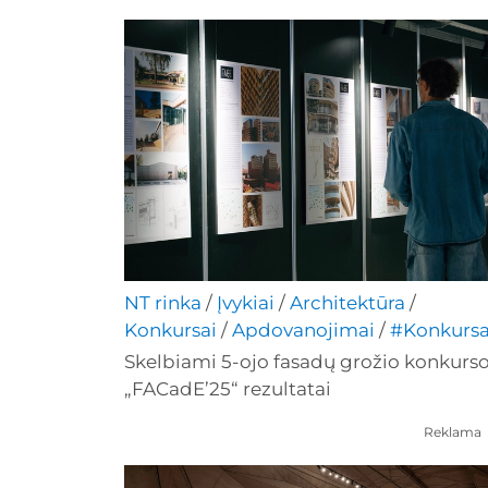
NT rinka
/
Įvykiai
/
Architektūra
/
Konkursai
/
Apdovanojimai
/
#Konkursa
Skelbiami 5-ojo fasadų grožio konkurs
„FACadE’25“ rezultatai
Reklama