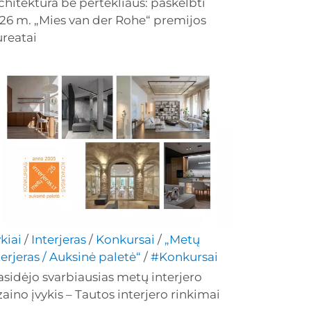
chitektūra be pertekliaus: paskelbti
26 m. „Mies van der Rohe“ premijos
ureatai
ykiai
/
Interjeras
/
Konkursai
/
„Metų
terjeras / Auksinė paletė“
/
#Konkursai
asidėjo svarbiausias metų interjero
zaino įvykis – Tautos interjero rinkimai