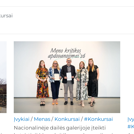
ursai
Įvykiai
/
Menas
/
Konkursai
/
#Konkursai
Įv
#K
Nacionalinėje dailės galerijoje įteikti