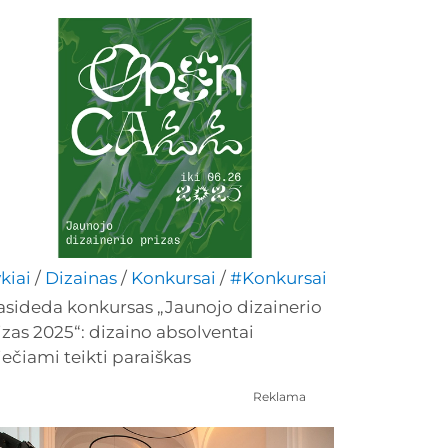
ykiai
/
Dizainas
/
Konkursai
/
#Konkursai
asideda konkursas „Jaunojo dizainerio
izas 2025“: dizaino absolventai
iečiami teikti paraiškas
Reklama