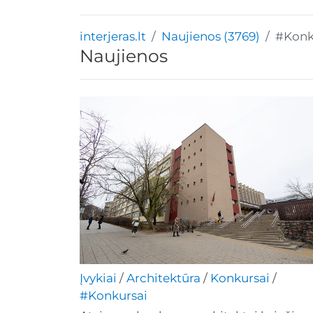
interjeras.lt
Naujienos (3769)
#Konk
Naujienos
Įvykiai
/
Architektūra
/
Konkursai
/
#Konkursai