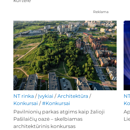
kortele
Reklama
NT rinka
/
Įvykiai
/
Architektūra
/
NT
Konkursai
/
#Konkursai
Ko
Pavilnionių parkas atgims kaip žalioji
Ap
Pašilaičių oazė – skelbiamas
Li
architektūrinis konkursas