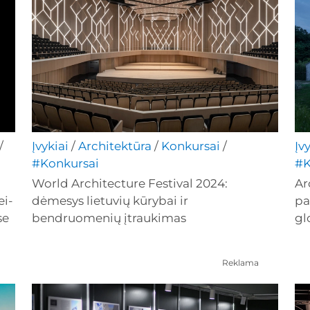
/
Įvykiai
/
Architektūra
/
Konkursai
/
Įv
#Konkursai
#K
World Architecture Festival 2024:
Ar
ei-
dėmesys lietuvių kūrybai ir
pa
se
bendruomenių įtraukimas
gl
Reklama