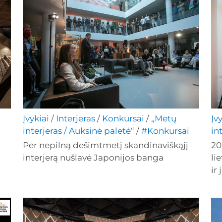
Įvykiai
/
Interjeras
/
Konkursai
/
„Metų
Įv
interjeras / Auksinė paletė“
/
#Konkursai
in
Per nepilną dešimtmetį skandinaviškąjį
20
interjerą nušlavė Japonijos banga
li
ir 