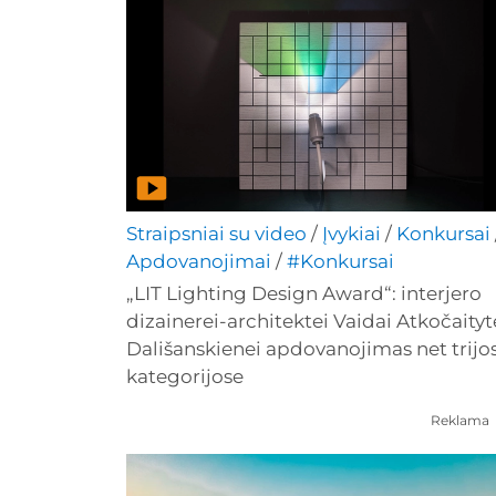
Straipsniai su video
/
Įvykiai
/
Konkursai
Apdovanojimai
/
#Konkursai
„LIT Lighting Design Award“: interjero
dizainerei-architektei Vaidai Atkočaityt
Dališanskienei apdovanojimas net trijo
kategorijose
Reklama