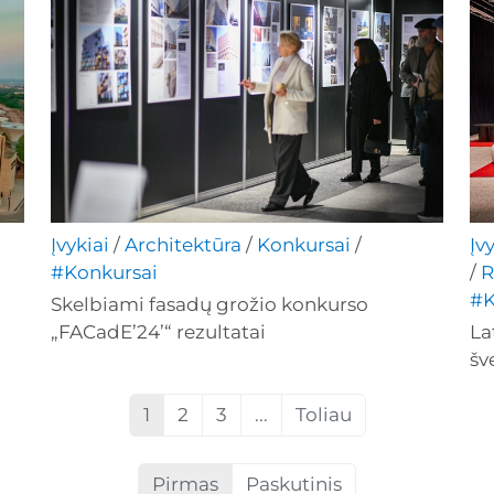
Įvykiai
/
Architektūra
/
Konkursai
/
Įv
#Konkursai
/
R
#K
Skelbiami fasadų grožio konkurso
„FACadE’24’“ rezultatai
La
šv
1
2
3
...
Toliau
Pirmas
Paskutinis