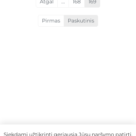
Atgal
...
168
169
Pirmas
Paskutinis
Siekdami užtikrinti geriausią Jūsų naršymo patirtį,