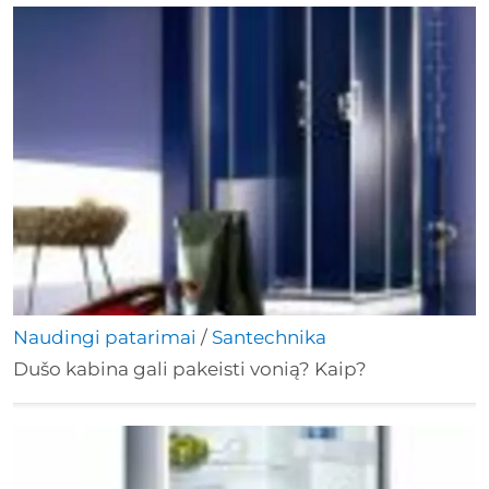
Naudingi patarimai
/
Santechnika
Dušo kabina gali pakeisti vonią? Kaip?