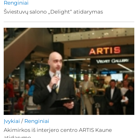
Renginiai
Šviestuvų salono „Delight“ atidarymas
Įvykiai
/
Renginiai
Akimirkos iš interjero centro ARTIS Kaune
atidarymo