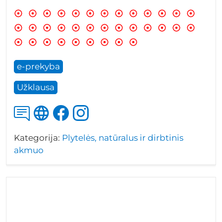
e-prekyba
Užklausa
Kategorija:
Plytelės, natūralus ir dirbtinis
akmuo