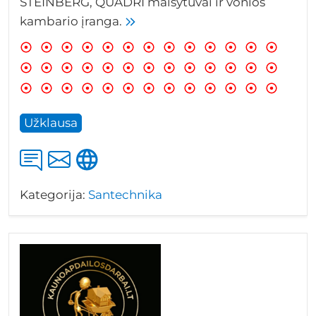
STEINBERG, QUADRI maišytuvai ir vonios
kambario įranga.
Užklausa
Kategorija:
Santechnika