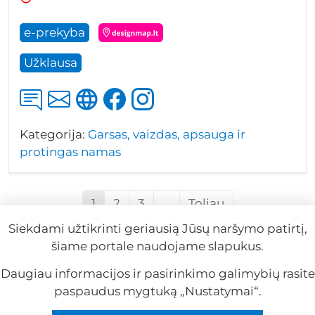
e-prekyba
Užklausa
Kategorija:
Garsas, vaizdas, apsauga ir
protingas namas
1
2
3
...
Toliau
Siekdami užtikrinti geriausią Jūsų naršymo patirtį,
šiame portale naudojame slapukus.
Pirmas
Paskutinis
Daugiau informacijos ir pasirinkimo galimybių rasite
paspaudus mygtuką „Nustatymai“.
Reklama