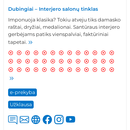
Dubingiai – Interjero salonų tinklas
Imponuoja klasika? Tokiu atveju tiks damasko
raštai, dryžiai, medalionai. Santūraus interjero
gerbėjams patiks vienspalviai, faktūriniai
tapetai.
e-prekyba
Užklausa